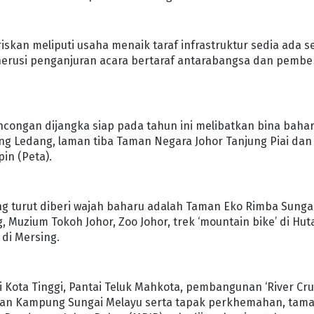
skan meliputi usaha menaik taraf infrastruktur sedia ada s
usi penganjuran acara bertaraf antarabangsa dan pembe
ancongan dijangka siap pada tahun ini melibatkan bina baha
g Ledang, laman tiba Taman Negara Johor Tanjung Piai dan
in (Peta).
yang turut diberi wajah baharu adalah Taman Eko Rimba Sunga
 Muzium Tokoh Johor, Zoo Johor, trek ‘mountain bike’ di Hut
 di Mersing.
 Kota Tinggi, Pantai Teluk Mahkota, pembangunan ‘River Cru
gan Kampung Sungai Melayu serta tapak perkhemahan, tam