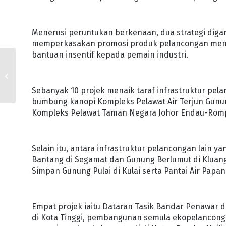
Menerusi peruntukan berkenaan, dua strategi digari
memperkasakan promosi produk pelancongan mener
bantuan insentif kepada pemain industri.
PROJEK ‘NASI’
RINGANKAN BEBAN
GOLONGAN MISKIN
Sebanyak 10 projek menaik taraf infrastruktur pel
BANDAR
bumbung kanopi Kompleks Pelawat Air Terjun Gunun
Kompleks Pelawat Taman Negara Johor Endau-Romp
Selain itu, antara infrastruktur pelancongan lain 
Bantang di Segamat dan Gunung Berlumut di Kluang,
Simpan Gunung Pulai di Kulai serta Pantai Air Papan
Empat projek iaitu Dataran Tasik Bandar Penawar di
di Kota Tinggi, pembangunan semula ekopelancon