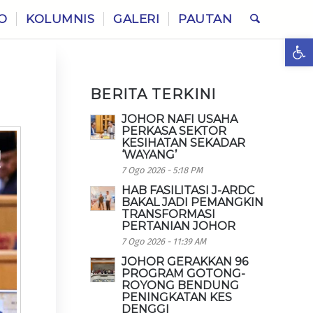
O
KOLUMNIS
GALERI
PAUTAN
Ope
BERITA TERKINI
JOHOR NAFI USAHA
PERKASA SEKTOR
KESIHATAN SEKADAR
‘WAYANG’
7 Ogo 2026 - 5:18 PM
HAB FASILITASI J-ARDC
BAKAL JADI PEMANGKIN
TRANSFORMASI
PERTANIAN JOHOR
7 Ogo 2026 - 11:39 AM
JOHOR GERAKKAN 96
PROGRAM GOTONG-
ROYONG BENDUNG
PENINGKATAN KES
DENGGI