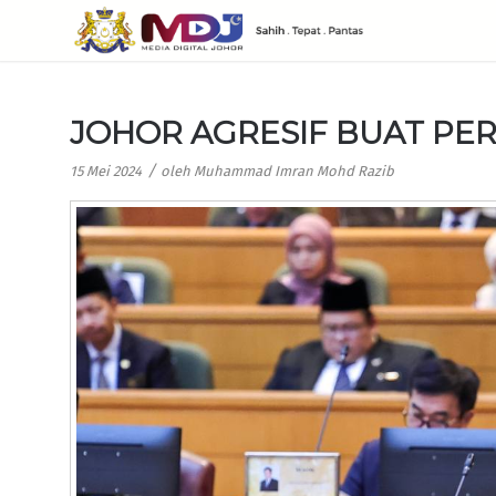
JOHOR AGRESIF BUAT PE
/
15 Mei 2024
oleh
Muhammad Imran Mohd Razib