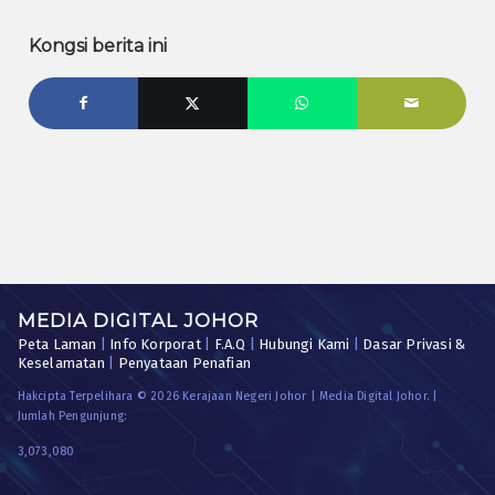
Kongsi berita ini
MEDIA DIGITAL JOHOR
Peta Laman
|
Info Korporat
|
F.A.Q
|
Hubungi Kami
|
Dasar Privasi &
Keselamatan
|
Penyataan Penafian
Hakcipta Terpelihara © 2026 Kerajaan Negeri Johor | Media Digital Johor. |
Jumlah Pengunjung:
3,073,080