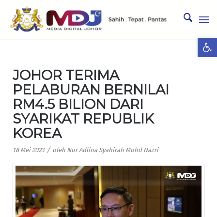
Ope
JOHOR TERIMA
PELABURAN BERNILAI
RM4.5 BILION DARI
SYARIKAT REPUBLIK
KOREA
/
18 Mei 2023
oleh
Nur Adlina Syahirah Mohd Nazri