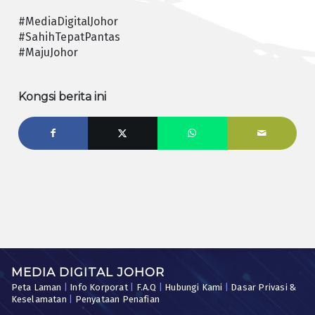
#MediaDigitalJohor
#SahihTepatPantas
#MajuJohor
Kongsi berita ini
MEDIA DIGITAL JOHOR
Peta Laman
|
Info Korporat
|
F.A.Q
|
Hubungi Kami
|
Dasar Privasi &
Keselamatan
|
Penyataan Penafian