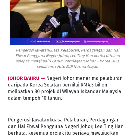
Pengerusi Jawatankuasa Pelaburan, Perdagangan dan Hal
Ehwal Pengguna Negeri Johor, Lee Ting Han ketika ditemui
selepas menghadiri Forum Perniagaan Johor – Korea 2023,
semalam. | Foto MDJ Nurina Aisyah
JOHOR BAHRU —
Negeri Johor menerima pelaburan
daripada Korea Selatan bernilai RM4.5 bilion
melibatkan 80 projek di Wilayah Iskandar Malaysia
dalam tempoh 10 tahun.
Pengerusi Jawatankuasa Pelaburan, Perdagangan
dan Hal Ehwal Pengguna Negeri Johor, Lee Ting Han
berkata, kesemua projek itu berjaya mewujudkan