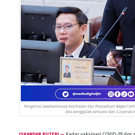
Pengerusi Jawatankuasa Kesihatan dan Perpaduan Negeri Joho
dos penggalak pertama dan 3.3 peratu
ISKANDAR PUTERI —
Kadar vaksinasi COVID-19 dos 