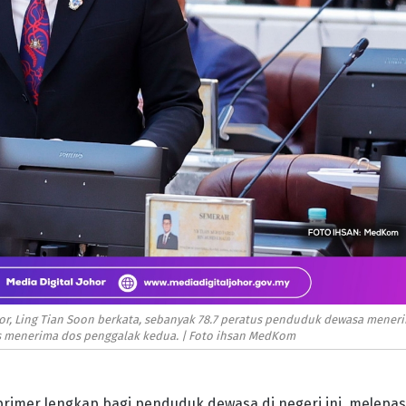
r, Ling Tian Soon berkata, sebanyak 78.7 peratus penduduk dewasa mener
s menerima dos penggalak kedua. | Foto ihsan MedKom
primer lengkap bagi penduduk dewasa di negeri ini, melepas