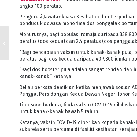
angka 100 peratus.
Pengerusi Jawatankuasa Kesihatan dan Perpaduan Ne
penduduk dewasa menerima dos penggalak pertama
Menurutnya, bagi populasi remaja daripada 359,90
56 DUN JOHOR TERIMA
peratus (dos kedua) dan 2.4 peratus (dos penggalak
PERUNTUKAN LAKSANA
TIGA PROGRAM
“Bagi pencapaian vaksin untuk kanak-kanak pula, ba
peratus bagi dos kedua daripada 409,800 jumlah po
“Bagi dos booster pula adalah sangat rendah dan h
kanak-kanak,” katanya.
Beliau berkata demikian ketika menjawab soalan 
Penggal Persidangan Kedua Dewan Negeri Johor Ke-1
Tian Soon berkata, tiada vaksin COVID-19 dilulusk
untuk kanak-kanak bawah 5 tahun.
Katanya, vaksin COVID-19 diberikan kepada kanak-
sukarela serta percuma di fasiliti kesihatan keraj