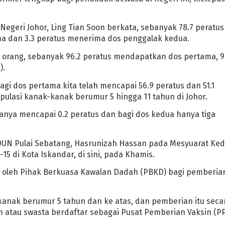
geri Johor, Ling Tian Soon berkata, sebanyak 78.7 peratus
 dan 3.3 peratus menerima dos penggalak kedua.
0 orang, sebanyak 96.2 peratus mendapatkan dos pertama, 9
).
gi dos pertama kita telah mencapai 56.9 peratus dan 51.1
pulasi kanak-kanak berumur 5 hingga 11 tahun di Johor.
anya mencapai 0.2 peratus dan bagi dos kedua hanya tiga
ADUN Pulai Sebatang, Hasrunizah Hassan pada Mesyuarat Ke
5 di Kota Iskandar, di sini, pada Khamis.
an oleh Pihak Berkuasa Kawalan Dadah (PBKD) bagi pemberia
kanak berumur 5 tahun dan ke atas, dan pemberian itu seca
aan atau swasta berdaftar sebagai Pusat Pemberian Vaksin (PP