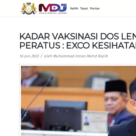
KADAR VAKSINASI DOS LE
PERATUS : EXCO KESIHAT
/
16 Jun 2023
oleh
Muhammad Imran Mohd Razib