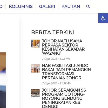
O
KOLUMNIS
GALERI
PAUTAN
Ope
BERITA TERKINI
JOHOR NAFI USAHA
PERKASA SEKTOR
KESIHATAN SEKADAR
‘WAYANG’
7 Ogo 2026 - 5:18 PM
HAB FASILITASI J-ARDC
BAKAL JADI PEMANGKIN
TRANSFORMASI
PERTANIAN JOHOR
7 Ogo 2026 - 11:39 AM
JOHOR GERAKKAN 96
PROGRAM GOTONG-
ROYONG BENDUNG
PENINGKATAN KES
DENGGI