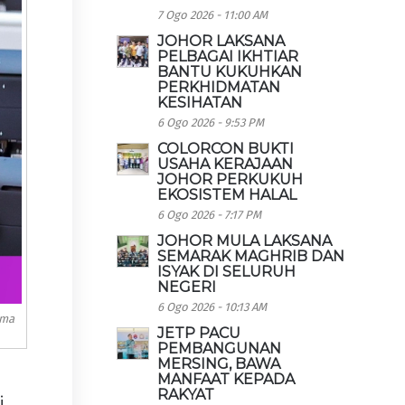
7 Ogo 2026 - 11:00 AM
JOHOR LAKSANA
PELBAGAI IKHTIAR
BANTU KUKUHKAN
PERKHIDMATAN
KESIHATAN
6 Ogo 2026 - 9:53 PM
COLORCON BUKTI
USAHA KERAJAAN
JOHOR PERKUKUH
EKOSISTEM HALAL
6 Ogo 2026 - 7:17 PM
JOHOR MULA LAKSANA
SEMARAK MAGHRIB DAN
ISYAK DI SELURUH
NEGERI
6 Ogo 2026 - 10:13 AM
ima
JETP PACU
PEMBANGUNAN
MERSING, BAWA
MANFAAT KEPADA
RAKYAT
i