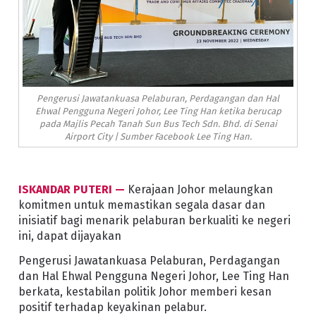
Pengerusi Jawatankuasa Pelaburan, Perdagangan dan Hal
Ehwal Pengguna Negeri Johor, Lee Ting Han ketika berucap
pada Majlis Pecah Tanah Sun Bus Tech Sdn. Bhd. di Senai
Airport City | Sumber Facebook Lee Ting Han.
ISKANDAR PUTERI —
Kerajaan Johor melaungkan
komitmen untuk memastikan segala dasar dan
inisiatif bagi menarik pelaburan berkualiti ke negeri
ini, dapat dijayakan
Pengerusi Jawatankuasa Pelaburan, Perdagangan
dan Hal Ehwal Pengguna Negeri Johor, Lee Ting Han
berkata, kestabilan politik Johor memberi kesan
positif terhadap keyakinan pelabur.