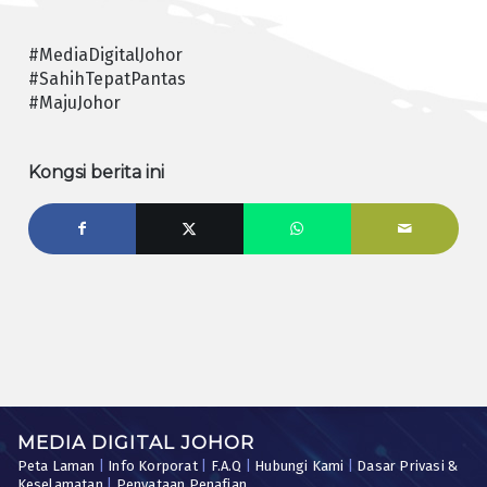
#MediaDigitalJohor
#SahihTepatPantas
#MajuJohor
Kongsi berita ini
MEDIA DIGITAL JOHOR
Peta Laman
|
Info Korporat
|
F.A.Q
|
Hubungi Kami
|
Dasar Privasi &
Keselamatan
|
Penyataan Penafian