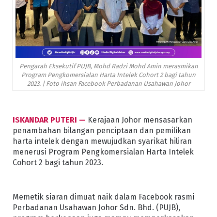
Pengarah Eksekutif PUJB, Mohd Radzi Mohd Amin merasmikan
Program Pengkomersialan Harta Intelek Cohort 2 bagi tahun
2023. | Foto ihsan Facebook Perbadanan Usahawan Johor
ISKANDAR PUTERI —
Kerajaan Johor mensasarkan
penambahan bilangan penciptaan dan pemilikan
harta intelek dengan mewujudkan syarikat hiliran
menerusi Program Pengkomersialan Harta Intelek
Cohort 2 bagi tahun 2023.
Memetik siaran dimuat naik dalam Facebook rasmi
Perbadanan Usahawan Johor Sdn. Bhd. (PUJB),