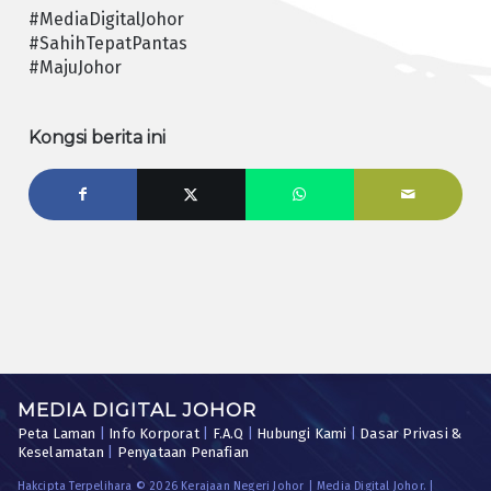
#MediaDigitalJohor
#SahihTepatPantas
#MajuJohor
Kongsi berita ini
MEDIA DIGITAL JOHOR
Peta Laman
|
Info Korporat
|
F.A.Q
|
Hubungi Kami
|
Dasar Privasi &
Keselamatan
|
Penyataan Penafian
Hakcipta Terpelihara © 2026 Kerajaan Negeri Johor | Media Digital Johor. |