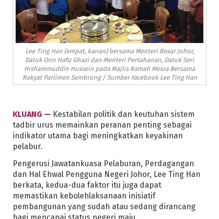
Lee Ting Han (empat, kanan) bersama Menteri Besar Johor,
Datuk Onn Hafiz Ghazi dan Menteri Pertahanan, Datuk Seri
Hishammuddin Hussein pada Majlis Ramah Mesra Bersama
Rakyat Parlimen Sembrong / Sumber Facebook Lee Ting Han
KLUANG —
Kestabilan politik dan keutuhan sistem
tadbir urus memainkan peranan penting sebagai
indikator utama bagi meningkatkan keyakinan
pelabur.
Pengerusi Jawatankuasa Pelaburan, Perdagangan
dan Hal Ehwal Pengguna Negeri Johor, Lee Ting Han
berkata, kedua-dua faktor itu juga dapat
memastikan kebolehlaksanaan inisiatif
pembangunan yang sudah atau sedang dirancang
bagi mencapai status negeri maju.