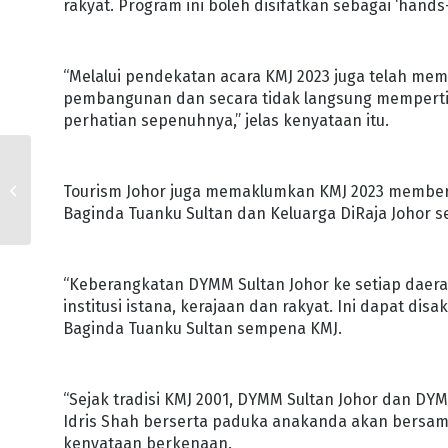
rakyat. Program ini boleh disifatkan sebagai ‘hands-
“Melalui pendekatan acara KMJ 2023 juga telah m
pembangunan dan secara tidak langsung mempertin
perhatian sepenuhnya,” jelas kenyataan itu.
PEMBANGUNAN PROJEK
FOREST CITY LANCAR
Tourism Johor juga memaklumkan KMJ 2023 member
SEPERTI DIRANCANG
Baginda Tuanku Sultan dan Keluarga DiRaja Johor s
“Keberangkatan DYMM Sultan Johor ke setiap dae
institusi istana, kerajaan dan rakyat. Ini dapat d
Baginda Tuanku Sultan sempena KMJ.
“Sejak tradisi KMJ 2001, DYMM Sultan Johor dan DYM
Idris Shah berserta paduka anakanda akan bersam
kenyataan berkenaan.