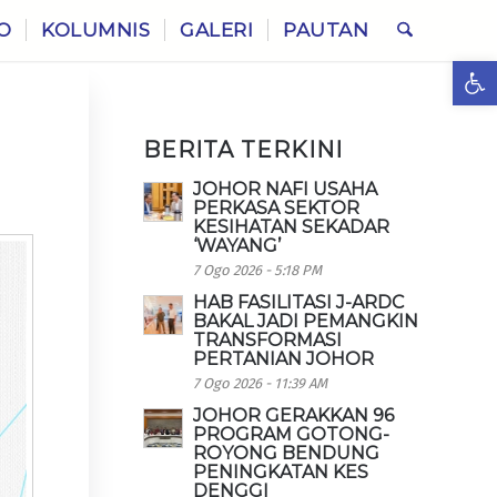
O
KOLUMNIS
GALERI
PAUTAN
Ope
BERITA TERKINI
JOHOR NAFI USAHA
PERKASA SEKTOR
KESIHATAN SEKADAR
‘WAYANG’
7 Ogo 2026 - 5:18 PM
HAB FASILITASI J-ARDC
BAKAL JADI PEMANGKIN
TRANSFORMASI
PERTANIAN JOHOR
7 Ogo 2026 - 11:39 AM
JOHOR GERAKKAN 96
PROGRAM GOTONG-
ROYONG BENDUNG
PENINGKATAN KES
DENGGI