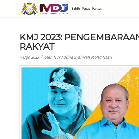
KMJ 2023: PENGEMBARAA
RAKYAT
/
4 Ogo 2023
oleh
Nur Adlina Syahirah Mohd Nazri