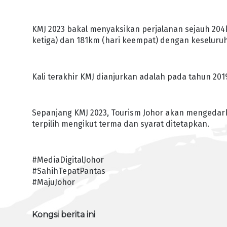
KMJ 2023 bakal menyaksikan perjalanan sejauh 204k
ketiga) dan 181km (hari keempat) dengan keseluruh
Kali terakhir KMJ dianjurkan adalah pada tahun 20
Sepanjang KMJ 2023, Tourism Johor akan mengedarka
terpilih mengikut terma dan syarat ditetapkan.
#MediaDigitalJohor
#SahihTepatPantas
#MajuJohor
Kongsi berita ini