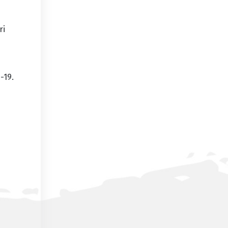
ri
-19.