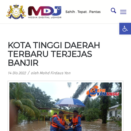
Ope
KOTA TINGGI DAERAH
TERBARU TERJEJAS
BANJIR
/
14 Dis 2022
oleh
Mohd Firdaus Yon