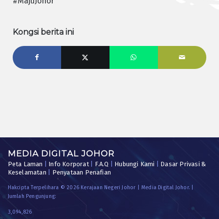
#MajuJohor
Kongsi berita ini
MEDIA DIGITAL JOHOR
Peta Laman
|
Info Korporat
|
F.A.Q
|
Hubungi Kami
|
Dasar Privasi &
Keselamatan
|
Penyataan Penafian
Hakcipta Terpelihara © 2026 Kerajaan Negeri Johor | Media Digital Johor. |
Jumlah Pengunjung:
3,094,826