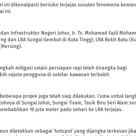
ri ini dikenalpasti berisiko terjejas susulan fenomena kemar
i ini.
an Infrastruktur Negeri Johor, Ir. Ts. Mohamad Fazli Moha
ng dan LRA Sungai Gembut di Kota Tinggi; LRA Bukit Batu (Kul
(Mersing).
kah mitigasi selain persiapan rapi telah dirangka bagi
ih sejuta pengguna di sekitar kawasan terbabit.
beberapa projek juga telah siap dilakukan. Cuma untuk lan
hnya di Sungai Johor, Sungai Tiram, Tasik Biru Seri Alam se
mbabitkan 10 juta meter padu sehari ke LRA terjejas.
amun diletakkan sebagai ‘hotspot’ yang dijangka terkesan jik