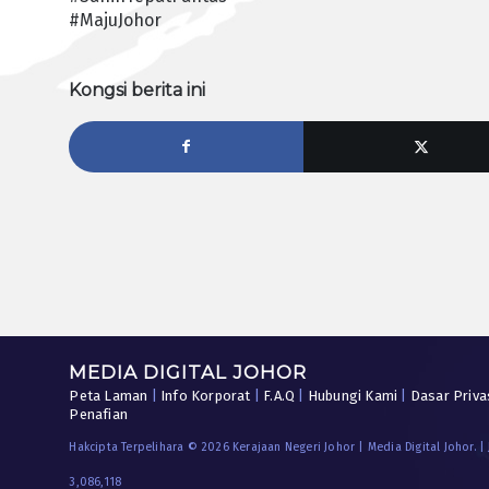
#MajuJohor
Kongsi berita ini
MEDIA DIGITAL JOHOR
Peta Laman
|
Info Korporat
|
F.A.Q
|
Hubungi Kami
|
Dasar Priva
Penafian
Hakcipta Terpelihara © 2026 Kerajaan Negeri Johor | Media Digital Johor. |
3,086,118