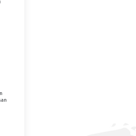
i
an
san