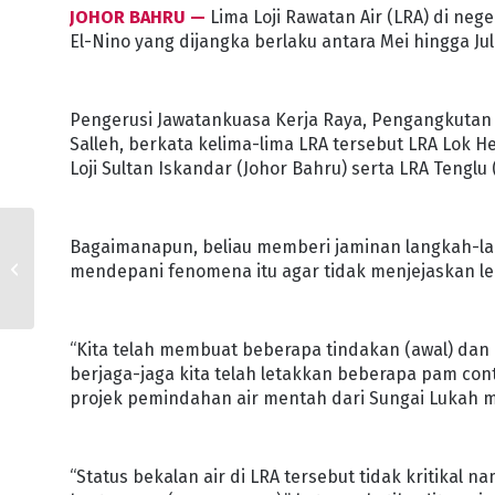
JOHOR BAHRU —
Lima Loji Rawatan Air (LRA) di nege
El-Nino yang dijangka berlaku antara Mei hingga Jula
Pengerusi Jawatankuasa Kerja Raya, Pengangkutan d
Salleh, berkata kelima-lima LRA tersebut LRA Lok He
Loji Sultan Iskandar (Johor Bahru) serta LRA Tenglu 
Bagaimanapun, beliau memberi jaminan langkah-lang
SISTEM PERKHIDMATAN
BAS, RUANG MENUNGGU
mendepani fenomena itu agar tidak menjejaskan leb
PERLU DITAMBAH BAIK
“Kita telah membuat beberapa tindakan (awal) dan 
berjaga-jaga kita telah letakkan beberapa pam conto
projek pemindahan air mentah dari Sungai Lukah me
“Status bekalan air di LRA tersebut tidak kritikal n