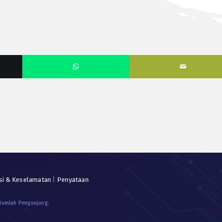
si & Keselamatan
|
Penyataan
 Jumlah Pengunjung: