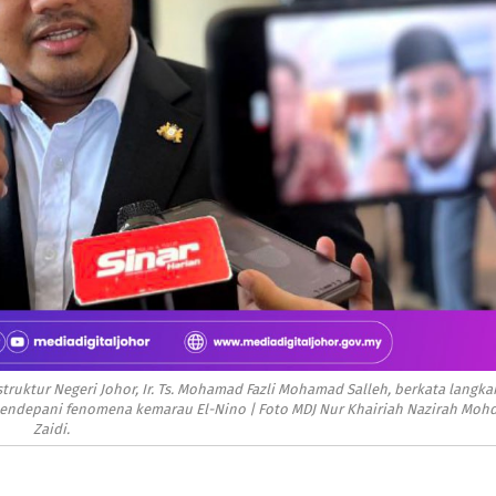
ruktur Negeri Johor, Ir. Ts. Mohamad Fazli Mohamad Salleh, berkata langka
 mendepani fenomena kemarau El-Nino | Foto MDJ Nur Khairiah Nazirah Moh
Zaidi.