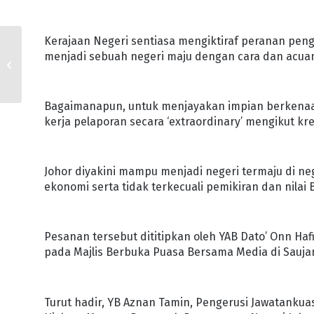
Kerajaan Negeri sentiasa mengiktiraf peranan peng
PROGRAM BUBUR
menjadi sebuah negeri maju dengan cara dan acuan
LAMBUK PERDANA
KOTA ISKANDAR
MERIAH
Bagaimanapun, untuk menjayakan impian berkenaa
kerja pelaporan secara ‘extraordinary’ mengikut kre
Johor diyakini mampu menjadi negeri termaju di neg
ekonomi serta tidak terkecuali pemikiran dan nilai
Pesanan tersebut dititipkan oleh YAB Dato’ Onn Ha
pada Majlis Berbuka Puasa Bersama Media di Saujana
Turut hadir, YB Aznan Tamin, Pengerusi Jawatankua