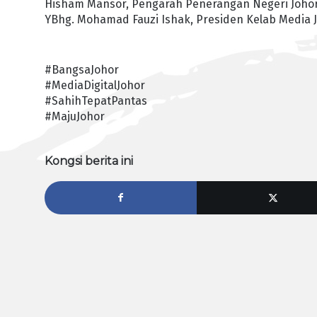
Hisham Mansor, Pengarah Penerangan Negeri Johor
YBhg. Mohamad Fauzi Ishak, Presiden Kelab Media J
#BangsaJohor
#MediaDigitalJohor
#SahihTepatPantas
#MajuJohor
Kongsi berita ini