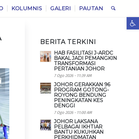
O
KOLUMNIS
GALERI
PAUTAN
Ope
A
BERITA TERKINI
HAB FASILITASI J-ARDC
BAKAL JADI PEMANGKIN
TRANSFORMASI
PERTANIAN JOHOR
7 Ogo 2026 - 11:39 AM
JOHOR GERAKKAN 96
PROGRAM GOTONG-
ROYONG BENDUNG
PENINGKATAN KES
DENGGI
7 Ogo 2026 - 11:00 AM
JOHOR LAKSANA
PELBAGAI IKHTIAR
BANTU KUKUHKAN
PERKHIDMATAN