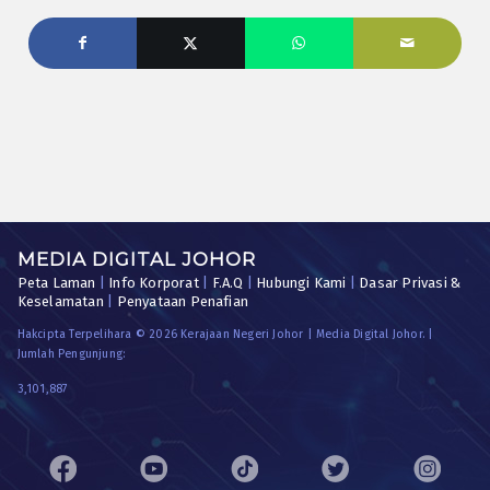
MEDIA DIGITAL JOHOR
Peta Laman
|
Info Korporat
|
F.A.Q
|
Hubungi Kami
|
Dasar Privasi &
Keselamatan
|
Penyataan Penafian
Hakcipta Terpelihara © 2026 Kerajaan Negeri Johor | Media Digital Johor. |
Jumlah Pengunjung:
3,101,887