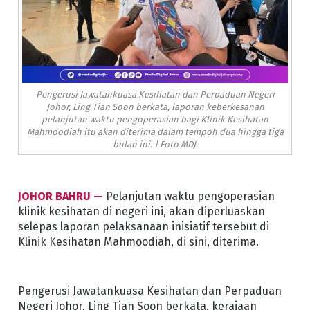
Pengerusi Jawatankuasa Kesihatan dan Perpaduan Negeri
Johor, Ling Tian Soon berkata, laporan keberkesanan
pelanjutan waktu pengoperasian bagi Klinik Kesihatan
Mahmoodiah itu akan diterima dalam tempoh dua hingga tiga
bulan ini. | Foto MDJ.
JOHOR BAHRU —
Pelanjutan waktu pengoperasian
klinik kesihatan di negeri ini, akan diperluaskan
selepas laporan pelaksanaan inisiatif tersebut di
Klinik Kesihatan Mahmoodiah, di sini, diterima.
Pengerusi Jawatankuasa Kesihatan dan Perpaduan
Negeri Johor, Ling Tian Soon berkata, kerajaan