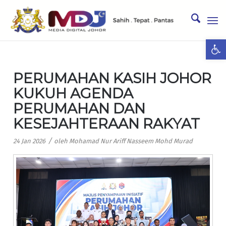
Ope
PERUMAHAN KASIH JOHOR
KUKUH AGENDA
PERUMAHAN DAN
KESEJAHTERAAN RAKYAT
/
24 Jan 2026
oleh
Mohamad Nur Ariff Nasseem Mohd Murad