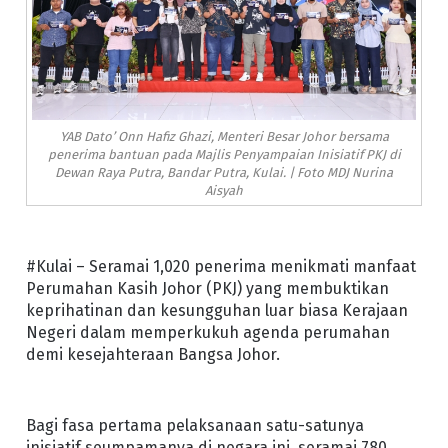
YAB Dato’ Onn Hafiz Ghazi, Menteri Besar Johor bersama
penerima bantuan pada Majlis Penyampaian Inisiatif PKJ di
Dewan Raya Putra, Bandar Putra, Kulai. | Foto MDJ Nurina
Aisyah
#Kulai – Seramai 1,020 penerima menikmati manfaat
Perumahan Kasih Johor (PKJ) yang membuktikan
keprihatinan dan kesungguhan luar biasa Kerajaan
Negeri dalam memperkukuh agenda perumahan
demi kesejahteraan Bangsa Johor.
Bagi fasa pertama pelaksanaan satu-satunya
inisiatif seumpamanya di negara ini, seramai 780