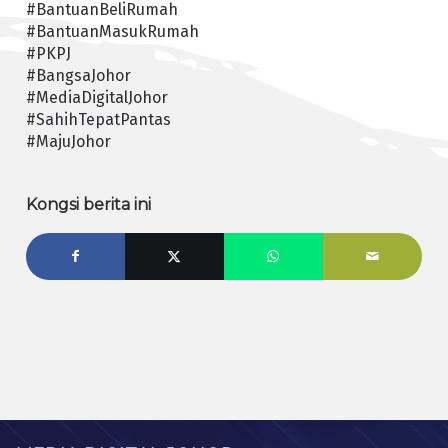
#BantuanBeliRumah
#BantuanMasukRumah
#PKPJ
#BangsaJohor
#MediaDigitalJohor
#SahihTepatPantas
#MajuJohor
Kongsi berita ini