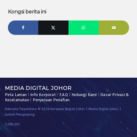
Kongsi berita ini
MEDIA DIGITAL JOHOR
Peta Laman
|
Info Korporat
|
F.A.Q
|
Hubungi Kami
|
Dasar Privasi &
Keselamatan
|
Penyataan Penafian
Hakcipta Terpelihara © 2026 Kerajaan Negeri Johor | Media Digital Johor. |
Jumlah Pengunjung:
3,085,525