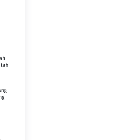
rah
ntah
ang
ng
h