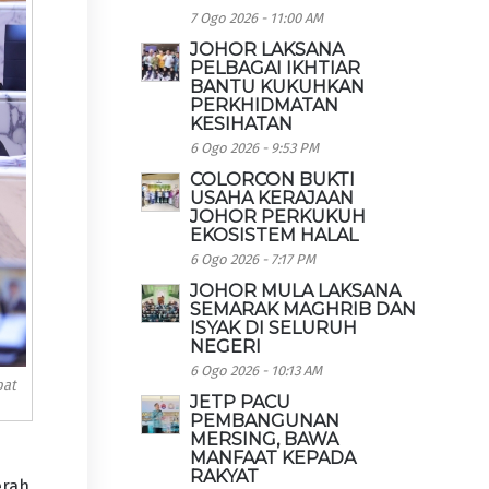
7 Ogo 2026 - 11:00 AM
JOHOR LAKSANA
PELBAGAI IKHTIAR
BANTU KUKUHKAN
PERKHIDMATAN
KESIHATAN
6 Ogo 2026 - 9:53 PM
COLORCON BUKTI
USAHA KERAJAAN
JOHOR PERKUKUH
EKOSISTEM HALAL
6 Ogo 2026 - 7:17 PM
JOHOR MULA LAKSANA
SEMARAK MAGHRIB DAN
ISYAK DI SELURUH
NEGERI
6 Ogo 2026 - 10:13 AM
bat
JETP PACU
PEMBANGUNAN
MERSING, BAWA
MANFAAT KEPADA
RAKYAT
erah