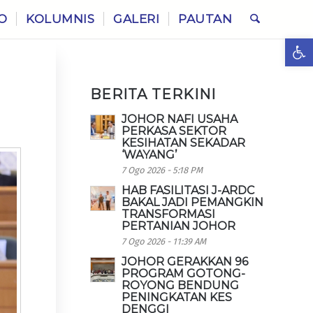
O
KOLUMNIS
GALERI
PAUTAN
Ope
BERITA TERKINI
JOHOR NAFI USAHA
PERKASA SEKTOR
KESIHATAN SEKADAR
‘WAYANG’
7 Ogo 2026 - 5:18 PM
HAB FASILITASI J-ARDC
BAKAL JADI PEMANGKIN
TRANSFORMASI
PERTANIAN JOHOR
7 Ogo 2026 - 11:39 AM
JOHOR GERAKKAN 96
PROGRAM GOTONG-
ROYONG BENDUNG
PENINGKATAN KES
DENGGI