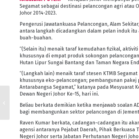
Segamat sebagai destinasi pelancongan agri atau 
Johor 2014-2023.
Pengerusi Jawatankuasa Pelancongan, Alam Sekitar
antara langkah dicadangkan dalam pelan induk it
buah-buahan.
“(Selain itu) menaik taraf kemudahan fizikal, akti
khususnya di empat produk sokongan pelancongan s
Hutan Lipur Sungai Bantang dan Taman Negara End
“(Langkah lain) menaik taraf stesen KTMB Segamat
khususnya eko-pelancongan; pembangunan pakej pe
Antarabangsa Segamat,” katanya pada Mesyuarat K
Dewan Negeri Johor Ke-15, hari ini.
PELBAGAI INISIATIF
YPKDT UNTUK RAKYAT –
Beliau berkata demikian ketika menjawab soalan A
EXCO KERAJAAN JOHOR
bagi membangunkan sektor pelancongan di Jemen
Raven Kumar berkata, cadangan-cadangan itu akan
agensi antaranya Pejabat Daerah, Pihak Berkuasa
Negeri Johor serta Jabatan Perhutanan Negeri Joho