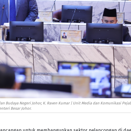
an Budaya Negeri Johor, K. Raven Kumar | Unit Media dan Komunikasi Peja
nteri Besar Johor.
rancangan untuk membangunkan sektor pelancongan di da