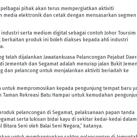
 pelbagai pihak akan terus mempergiatkan aktiviti
n media elektronik dan cetak dengan mensasarkan segmen
ndustri serta medium digital sebagai contoh Johor Toursim
berkaitan produk ini boleh diakses kepada ahli industri
a.
ang telah dijalankan Jawatankuasa Pelancongan Pejabat Dae
i Jementah dan Segamat adalah menurap jalan Bukit Jeme
dan pelancong untuk menjalankan aktiviti beriadah ke
inta untuk mempromosikan kepada pengunjung tempat baru y
dan Taman Rekreasi Batu Hampar untuk kemudahan pengunju
 produk pelancongan di Segamat, pelaksanaan papan tanda
egamat serta lukisan bidai kayu di sekitar kedai-kedai dalam
itara Seni oleh Balai Seni Negara,” katanya.
lankan untuk membangunkan sektor pelancongan di Jementa