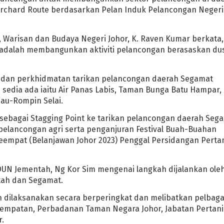
Orchard Route berdasarkan Pelan Induk Pelancongan Negeri
, Warisan dan Budaya Negeri Johor, K. Raven Kumar berkata,
u adalah membangunkan aktiviti pelancongan berasaskan du
viti dan perkhidmatan tarikan pelancongan daerah Segamat
edia ada iaitu Air Panas Labis, Taman Bunga Batu Hampar,
au-Rompin Selai.
 sebagai Stagging Point ke tarikan pelancongan daerah Seg
lancongan agri serta penganjuran Festival Buah-Buahan
eempat (Belanjawan Johor 2023) Penggal Persidangan Pert
DUN Jementah, Ng Kor Sim mengenai langkah dijalankan ole
tah dan Segamat.
 dilaksanakan secara berperingkat dan melibatkan pelbaga
 Tempatan, Perbadanan Taman Negara Johor, Jabatan Pertan
r.