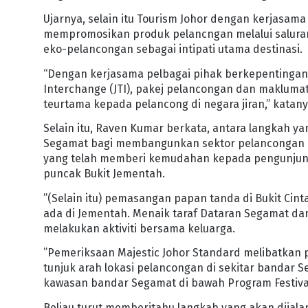
Ujarnya, selain itu Tourism Johor dengan kerjasama
mempromosikan produk pelancngan melalui salura
eko-pelancongan sebagai intipati utama destinasi.
“Dengan kerjasama pelbagai pihak berkepentingan i
Interchange (JTI), pakej pelancongan dan maklumat 
teurtama kepada pelancong di negara jiran,” katany
Selain itu, Raven Kumar berkata, antara langkah y
Segamat bagi membangunkan sektor pelancongan d
yang telah memberi kemudahan kepada pengunjung 
puncak Bukit Jementah.
”(Selain itu) pemasangan papan tanda di Bukit C
ada di Jementah. Menaik taraf Dataran Segamat 
melakukan aktiviti bersama keluarga.
”Pemeriksaan Majestic Johor Standard melibatkan
tunjuk arah lokasi pelancongan di sekitar bandar S
kawasan bandar Segamat di bawah Program Festival B
Beliau turut memberitahu langkah yang akan dija