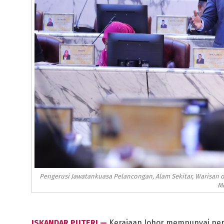
Pengerusi Jawatankuasa Pelancongan, Alam Sekitar, Warisan d
Me
ISKANDAR PUTERI —
Kerajaan Johor mempunyai pe