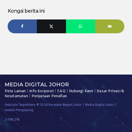
Kongsi berita ini
MEDIA DIGITAL JOHOR
Peta Laman
|
Info Korporat
|
F.A.Q
|
Hubungi Kami
|
Dasar Privasi &
Keselamatan
|
Penyataan Penafian
Hakcipta Terpelihara © 2026 Kerajaan Negeri Johor | Media Digital Johor. |
Jumlah Pengunjung:
3,068,218