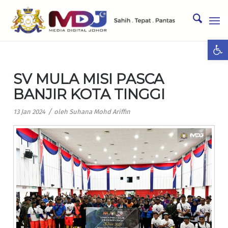
Ope
SV MULA MISI PASCA
BANJIR KOTA TINGGI
/
13 Jan 2024
oleh
Suhana Mohd Ariffin