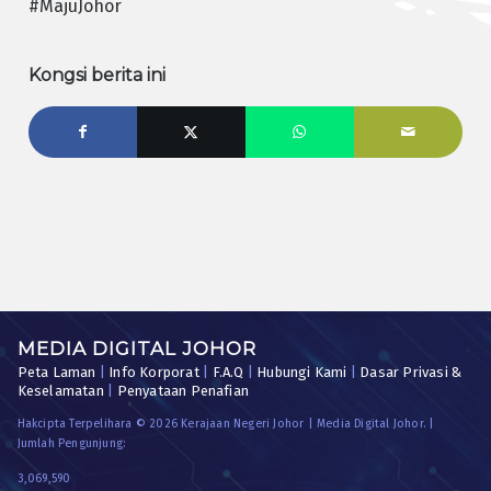
#MajuJohor
Kongsi berita ini
MEDIA DIGITAL JOHOR
Peta Laman
|
Info Korporat
|
F.A.Q
|
Hubungi Kami
|
Dasar Privasi &
Keselamatan
|
Penyataan Penafian
Hakcipta Terpelihara © 2026 Kerajaan Negeri Johor | Media Digital Johor. |
Jumlah Pengunjung:
3,069,590