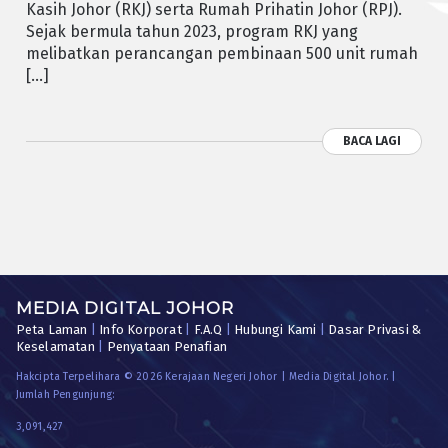
Kasih Johor (RKJ) serta Rumah Prihatin Johor (RPJ).
Sejak bermula tahun 2023, program RKJ yang
melibatkan perancangan pembinaan 500 unit rumah
[…]
BACA LAGI
MEDIA DIGITAL JOHOR
Peta Laman
|
Info Korporat
|
F.A.Q
|
Hubungi Kami
|
Dasar Privasi &
Keselamatan
|
Penyataan Penafian
Hakcipta Terpelihara © 2026 Kerajaan Negeri Johor | Media Digital Johor. |
Jumlah Pengunjung:
3,091,427