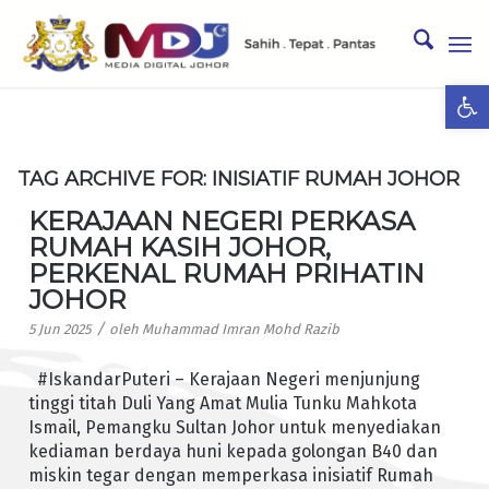
Ope
TAG ARCHIVE FOR:
INISIATIF RUMAH JOHOR
KERAJAAN NEGERI PERKASA
RUMAH KASIH JOHOR,
PERKENAL RUMAH PRIHATIN
JOHOR
/
5 Jun 2025
oleh
Muhammad Imran Mohd Razib
#IskandarPuteri – Kerajaan Negeri menjunjung
tinggi titah Duli Yang Amat Mulia Tunku Mahkota
Ismail, Pemangku Sultan Johor untuk menyediakan
kediaman berdaya huni kepada golongan B40 dan
miskin tegar dengan memperkasa inisiatif Rumah