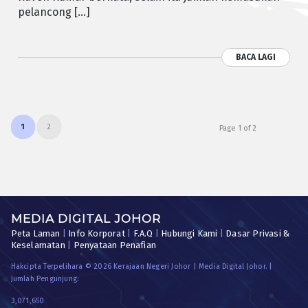
pelancong […]
BACA LAGI
1
2
Page 1 of 2
MEDIA DIGITAL JOHOR
Peta Laman
|
Info Korporat
|
F.A.Q
|
Hubungi Kami
|
Dasar Privasi &
Keselamatan
|
Penyataan Penafian
Hakcipta Terpelihara © 2026 Kerajaan Negeri Johor | Media Digital Johor. |
Jumlah Pengunjung:
3,071,650