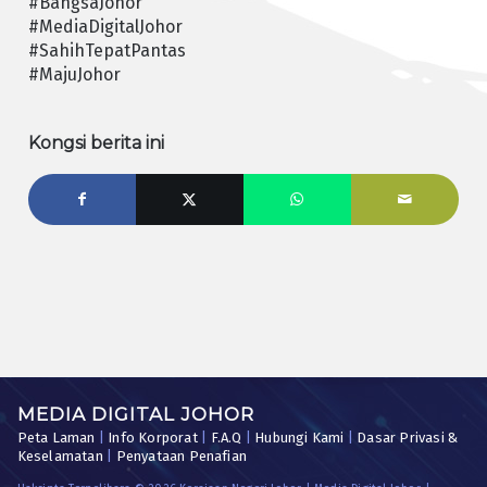
#BangsaJohor
#MediaDigitalJohor
#SahihTepatPantas
#MajuJohor
Kongsi berita ini
MEDIA DIGITAL JOHOR
Peta Laman
|
Info Korporat
|
F.A.Q
|
Hubungi Kami
|
Dasar Privasi &
Keselamatan
|
Penyataan Penafian