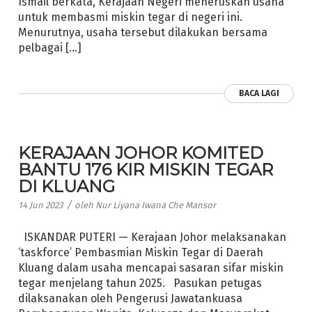
Ismail berkata, Kerajaan Negeri meneruskan usaha
untuk membasmi miskin tegar di negeri ini.
Menurutnya, usaha tersebut dilakukan bersama
pelbagai […]
BACA LAGI
KERAJAAN JOHOR KOMITED
BANTU 176 KIR MISKIN TEGAR
DI KLUANG
/
14 Jun 2023
oleh
Nur Liyana Iwana Che Mansor
ISKANDAR PUTERI — Kerajaan Johor melaksanakan
‘taskforce’ Pembasmian Miskin Tegar di Daerah
Kluang dalam usaha mencapai sasaran sifar miskin
tegar menjelang tahun 2025. Pasukan petugas
dilaksanakan oleh Pengerusi Jawatankuasa