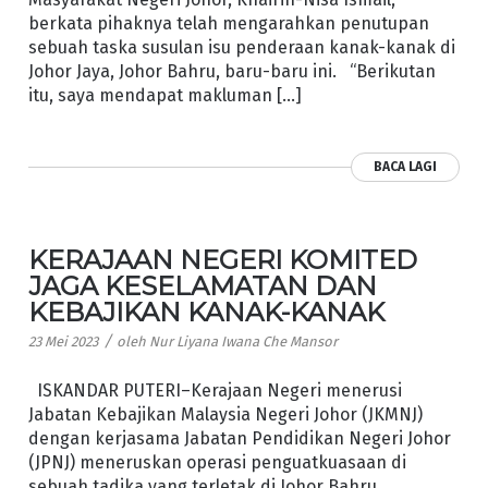
berkata pihaknya telah mengarahkan penutupan
sebuah taska susulan isu penderaan kanak-kanak di
Johor Jaya, Johor Bahru, baru-baru ini. “Berikutan
itu, saya mendapat makluman […]
BACA LAGI
KERAJAAN NEGERI KOMITED
JAGA KESELAMATAN DAN
KEBAJIKAN KANAK-KANAK
/
23 Mei 2023
oleh
Nur Liyana Iwana Che Mansor
ISKANDAR PUTERI–Kerajaan Negeri menerusi
Jabatan Kebajikan Malaysia Negeri Johor (JKMNJ)
dengan kerjasama Jabatan Pendidikan Negeri Johor
(JPNJ) meneruskan operasi penguatkuasaan di
sebuah tadika yang terletak di Johor Bahru,