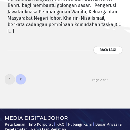
Bahru bagi membantu golongan sasar. Pengerusi
Jawatankuasa Pembangunan Wanita, Keluarga dan
Masyarakat Negeri Johor, Khairin-Nisa Ismail,
berkata cadangan pembinaan kemudahan taska JCC
[…]
BACA LAGI
1
2
Page 2 of 2
MEDIA DIGITAL JOHOR
Peta Laman
|
Info Korporat
|
F.A.Q
|
Hubungi Kami
|
Dasar Privasi &
Keselamatan
|
Penyataan Penafian