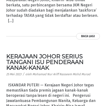
berkata, satu perbincangan bersama JKM Negeri
Johor sudah diadakan bagi menjalankan ‘taskforce’
terhadap TASKA yang tidak berdaftar atau berlesen.
[…]
BACA LAGI
KERAJAAN JOHOR SERIUS
TANGANI ISU PENDERAAN
KANAK-KANAK
/
25 Mei 2023
oleh
Mohamad Nur Ariff Nasseem Mohd Murad
ISKANDAR PUTERI — Kerajaan Negeri Johor tegas
memastikan tiada premis jagaan kanak-kanak
beroperasi tanpa lesen di negeri ini. Pengerusi
Jawatankuasa Pembangunan Wanita, Keluarga dan
Masyarakat Negeri Johor, Khairin-Nisa Ismail,