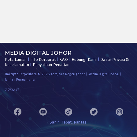
MEDIA DIGITAL JOHOR
Peta Laman
|
Info Korporat
|
F.A.Q
|
Hubungi Kami
|
Dasar Privasi &
Keselamatan
|
Penyataan Penafian
Hakcipta Terpelihara © 2026 Kerajaan Negeri Johor | Media Digital Johor. |
Jumlah Pengunjung:
3,075,784
Sahih. Tepat. Pantas.