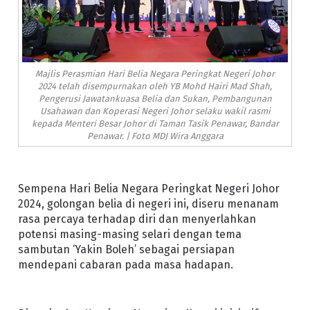
Majlis Perasmian Hari Belia Negara Peringkat Negeri Johor
2024 telah disempurnakan oleh YB Mohd Hairi Mad Shah,
Pengerusi Jawatankuasa Belia dan Sukan, Pembangunan
Usahawan dan Koperasi Negeri Johor selaku wakil rasmi
kepada Menteri Besar Johor di Taman Tasik Penawar, Bandar
Penawar. | Foto MDJ Wira Anggara
Sempena Hari Belia Negara Peringkat Negeri Johor
2024, golongan belia di negeri ini, diseru menanam
rasa percaya terhadap diri dan menyerlahkan
potensi masing-masing selari dengan tema
sambutan ‘Yakin Boleh’ sebagai persiapan
mendepani cabaran pada masa hadapan.