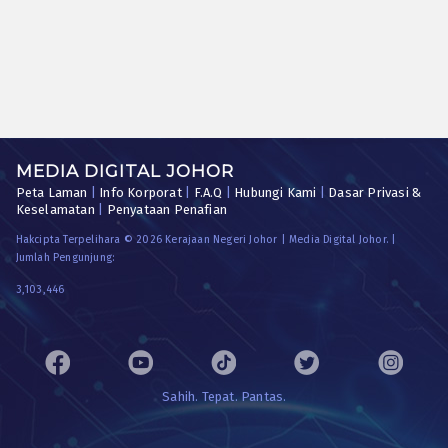
MEDIA DIGITAL JOHOR
Peta Laman
|
Info Korporat
|
F.A.Q
|
Hubungi Kami
|
Dasar Privasi &
Keselamatan
|
Penyataan Penafian
Hakcipta Terpelihara © 2026 Kerajaan Negeri Johor | Media Digital Johor. |
Jumlah Pengunjung:
3,103,446
Sahih. Tepat. Pantas.