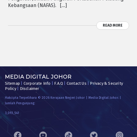
Kebangsaan (NAFAS). […]
READ MORE
MEDIA DIGITAL JOHOR
Sitemap
|
Corporate Info
|
F.A.Q
|
Contact Us
|
Privacy & Security
Policy
|
Disclaimer
Hakcipta Terpelihara © 2026 Kerajaan Negeri Johor | Media Digital Johor. |
Jumlah Pengunjung:
3,093,541