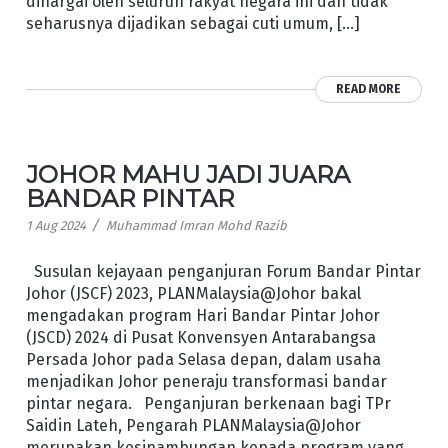
dihargai oleh seluruh rakyat negara ini dan tidak
seharusnya dijadikan sebagai cuti umum, […]
READ MORE
JOHOR MAHU JADI JUARA
BANDAR PINTAR
/
1 Aug 2024
Muhammad Imran Mohd Razib
Susulan kejayaan penganjuran Forum Bandar Pintar
Johor (JSCF) 2023, PLANMalaysia@Johor bakal
mengadakan program Hari Bandar Pintar Johor
(JSCD) 2024 di Pusat Konvensyen Antarabangsa
Persada Johor pada Selasa depan, dalam usaha
menjadikan Johor peneraju transformasi bandar
pintar negara. Penganjuran berkenaan bagi TPr
Saidin Lateh, Pengarah PLANMalaysia@Johor
merupakan kesinambungan kepada program yang