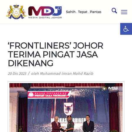
Ope
‘FRONTLINERS’ JOHOR
TERIMA PINGAT JASA
DIKENANG
/
20 Dis 2023
oleh
Muhammad Imran Mohd Razib