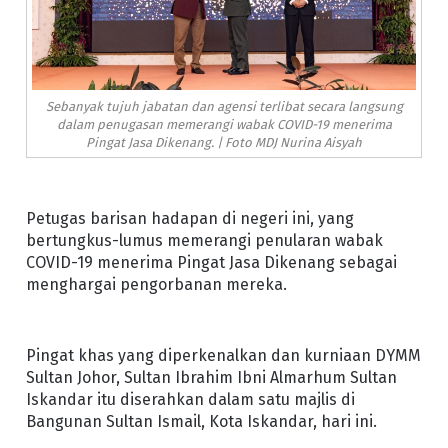
Sebanyak tujuh jabatan dan agensi terlibat secara langsung
dalam penugasan memerangi wabak COVID-19 menerima
Pingat Jasa Dikenang. | Foto MDJ Nurina Aisyah
Petugas barisan hadapan di negeri ini, yang
bertungkus-lumus memerangi penularan wabak
COVID-19 menerima Pingat Jasa Dikenang sebagai
menghargai pengorbanan mereka.
Pingat khas yang diperkenalkan dan kurniaan DYMM
Sultan Johor, Sultan Ibrahim Ibni Almarhum Sultan
Iskandar itu diserahkan dalam satu majlis di
Bangunan Sultan Ismail, Kota Iskandar, hari ini.