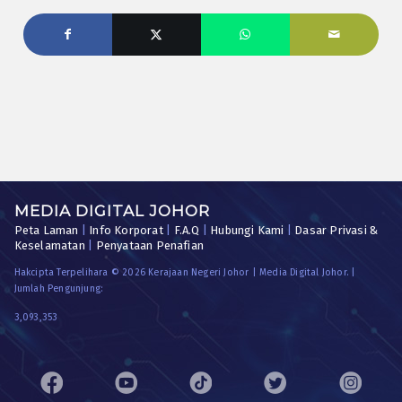
MEDIA DIGITAL JOHOR
Peta Laman
|
Info Korporat
|
F.A.Q
|
Hubungi Kami
|
Dasar Privasi &
Keselamatan
|
Penyataan Penafian
Hakcipta Terpelihara © 2026 Kerajaan Negeri Johor | Media Digital Johor. |
Jumlah Pengunjung:
3,093,353