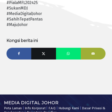
#PialaMFL202425
#SukanMDJ
#MediaDigitalJohor
#SahihTepatPantas
#MajuJohor
Kongsi berita ini
MEDIA DIGITAL JOHOR
Peta Laman
|
Info Korporat
|
F.A.Q
|
Hubungi Kami
|
Dasar Privasi &