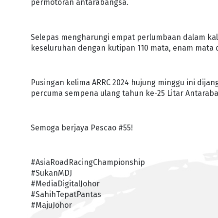
permotoran antarabangsa.
Selepas mengharungi empat perlumbaan dalam kale
keseluruhan dengan kutipan 110 mata, enam mata d
Pusingan kelima ARRC 2024 hujung minggu ini dija
percuma sempena ulang tahun ke-25 Litar Antarab
Semoga berjaya Pescao #55!
#AsiaRoadRacingChampionship
#SukanMDJ
#MediaDigitalJohor
#SahihTepatPantas
#MajuJohor