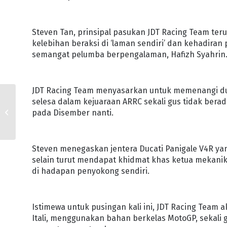
Steven Tan, prinsipal pasukan JDT Racing Team ter
kelebihan beraksi di ‘laman sendiri’ dan kehadira
semangat pelumba berpengalaman, Hafizh Syahrin
JDT Racing Team menyasarkan untuk memenangi d
selesa dalam kejuaraan ARRC sekali gus tidak bera
IMT-GT LETAK JOHOR DI
pada Disember nanti.
PETA DUNIA
Steven menegaskan jentera Ducati Panigale V4R ya
selain turut mendapat khidmat khas ketua mekanik
di hadapan penyokong sendiri.
Istimewa untuk pusingan kali ini, JDT Racing Tea
Itali, menggunakan bahan berkelas MotoGP, sekali 