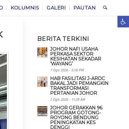
O
KOLUMNIS
GALERI
PAUTAN
Ope
K
BERITA TERKINI
JOHOR NAFI USAHA
PERKASA SEKTOR
KESIHATAN SEKADAR
‘WAYANG’
7 Ogo 2026 - 5:18 PM
HAB FASILITASI J-ARDC
BAKAL JADI PEMANGKIN
TRANSFORMASI
PERTANIAN JOHOR
7 Ogo 2026 - 11:39 AM
JOHOR GERAKKAN 96
PROGRAM GOTONG-
ROYONG BENDUNG
PENINGKATAN KES
DENGGI