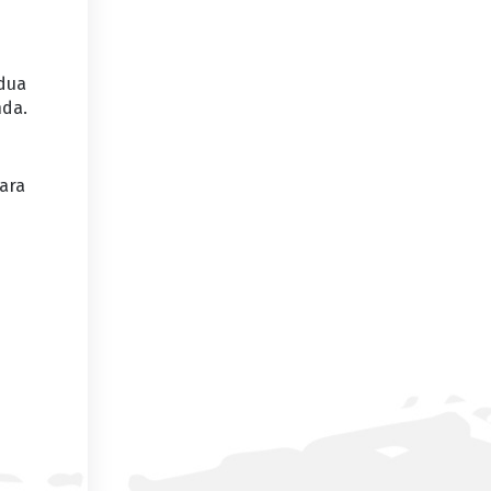
dua
nda.
ara