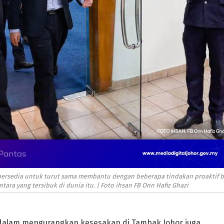
a bersedia untuk turut sama membantu dengan beberapa tindakan proaktif b
ra yang tersibuk di dunia itu. | Foto ihsan FB Onn Hafiz Ghazi
 dalam mengurangkan kesesakan di Tambak Johor juga