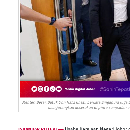
Menteri Besar, Datuk Onn Hafiz Ghazi, berkata Singapura jug
mengurangkan kesesakan di pintu sempadan anta
ISKANDAR PUTERI ––
Usaha Kerajaan Negeri Johor