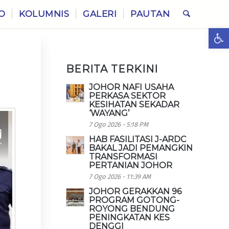
O
KOLUMNIS
GALERI
PAUTAN
Ope
BERITA TERKINI
JOHOR NAFI USAHA
PERKASA SEKTOR
KESIHATAN SEKADAR
‘WAYANG’
7 Ogo 2026 - 5:18 PM
HAB FASILITASI J-ARDC
BAKAL JADI PEMANGKIN
TRANSFORMASI
PERTANIAN JOHOR
7 Ogo 2026 - 11:39 AM
JOHOR GERAKKAN 96
PROGRAM GOTONG-
ROYONG BENDUNG
PENINGKATAN KES
DENGGI