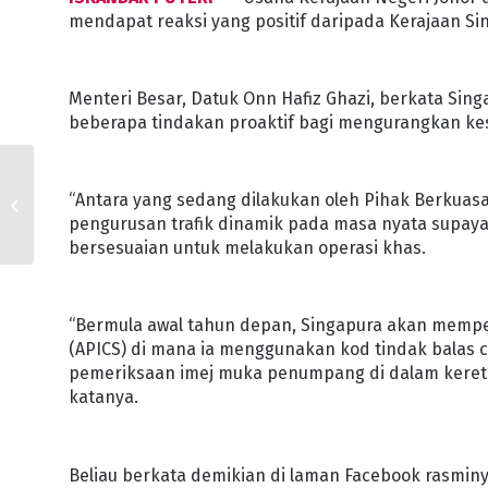
mendapat reaksi yang positif daripada Kerajaan Si
Menteri Besar, Datuk Onn Hafiz Ghazi, berkata Si
beberapa tindakan proaktif bagi mengurangkan kese
PIJ PERKASA JALINAN
“Antara yang sedang dilakukan oleh Pihak Berkuasa
KERJASAMA BERSAMA
pengurusan trafik dinamik pada masa nyata supaya 
RAKAN STRATEGIK
bersesuaian untuk melakukan operasi khas.
“Bermula awal tahun depan, Singapura akan memp
(APICS) di mana ia menggunakan kod tindak balas 
pemeriksaan imej muka penumpang di dalam kereta
katanya.
Beliau berkata demikian di laman Facebook rasmi