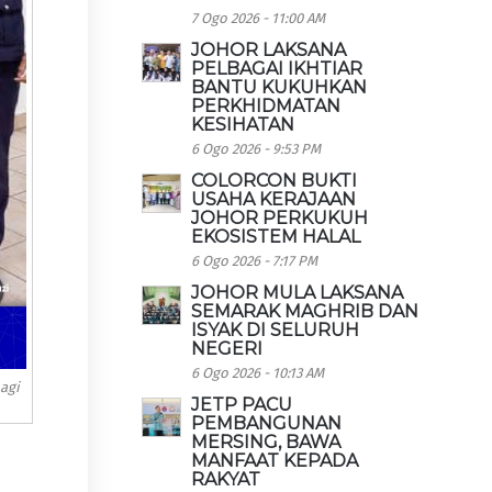
7 Ogo 2026 - 11:00 AM
JOHOR LAKSANA
PELBAGAI IKHTIAR
BANTU KUKUHKAN
PERKHIDMATAN
KESIHATAN
6 Ogo 2026 - 9:53 PM
COLORCON BUKTI
USAHA KERAJAAN
JOHOR PERKUKUH
EKOSISTEM HALAL
6 Ogo 2026 - 7:17 PM
JOHOR MULA LAKSANA
SEMARAK MAGHRIB DAN
ISYAK DI SELURUH
NEGERI
6 Ogo 2026 - 10:13 AM
agi
JETP PACU
PEMBANGUNAN
MERSING, BAWA
MANFAAT KEPADA
RAKYAT