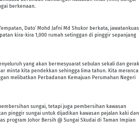
ngai berkenaan.
empatan, Dato’ Mohd Jafni Md Shukor berkata, jawatankua
tan kira-kira 1,000 rumah setinggan di pinggir sepanjang
enyeluruh yang akan bermesyuarat sebulan sekali dan gera
sar minta kita pendekkan sehingga lima tahun. Kita meranc
gan melibatkan Perbadanan Kemajuan Perumahan Negeri
 pembersihan sungai, tetapi juga pembersihan kawasan
pinggir sungai untuk dijadikan kawasan pejalan kaki da
as program Johor Bersih @ Sungai Skudai di Taman Impian