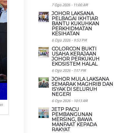
7 Ogo 2026 - 11:00 AM
JOHOR LAKSANA
PELBAGAI IKHTIAR
BANTU KUKUHKAN
PERKHIDMATAN
KESIHATAN
6 Ogo 2026 - 9:53 PM
COLORCON BUKTI
USAHA KERAJAAN
JOHOR PERKUKUH
EKOSISTEM HALAL
6 Ogo 2026 - 7:17 PM
JOHOR MULA LAKSANA
SEMARAK MAGHRIB DAN
ISYAK DI SELURUH
NEGERI
6 Ogo 2026 - 10:13 AM
an
JETP PACU
PEMBANGUNAN
MERSING, BAWA
MANFAAT KEPADA
RAKYAT