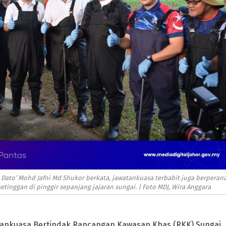
ato’ Mohd Jafni Md Shukor berkata, jawatankuasa terbabit juga berperan
inggan di pinggir sepanjang jajaran sungai. | Foto MDJ, Wira Anggara
ankuasa Bertindak Rancangan Kawasan Khas (RKK) Sungai