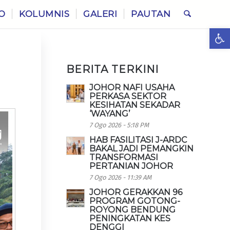
O
KOLUMNIS
GALERI
PAUTAN
Ope
BERITA TERKINI
JOHOR NAFI USAHA
PERKASA SEKTOR
KESIHATAN SEKADAR
‘WAYANG’
7 Ogo 2026 - 5:18 PM
HAB FASILITASI J-ARDC
BAKAL JADI PEMANGKIN
TRANSFORMASI
PERTANIAN JOHOR
7 Ogo 2026 - 11:39 AM
JOHOR GERAKKAN 96
PROGRAM GOTONG-
ROYONG BENDUNG
PENINGKATAN KES
DENGGI