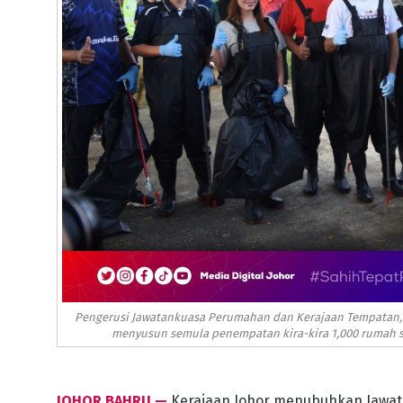
Pengerusi Jawatankuasa Perumahan dan Kerajaan Tempatan, D
menyusun semula penempatan kira-kira 1,000 rumah set
JOHOR BAHRU —
Kerajaan Johor menubuhkan Jawat