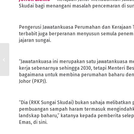
Skudai bagi menangani masalah pencemaran di su
Pengerusi Jawatankuasa Perumahan dan Kerajaan T
terbabit juga berperanan menyusun semula penempa
jajaran sungai.
KERAJAAN NEGERI
LANCAR ‘JOHOR GREEN
“Jawatankuasa ini merupakan satu jawatankuasa m
DEAL’ DI APCW 2023
kerja sebenarnya sehingga 2030, tetapi Menteri Be
bagaimana untuk membina perumahan baharu den
Johor (PKPJ).
“Dia (RKK Sungai Skudai) bukan sahaja melibatkan
pembuangan sampah haram termasuk mengindahkan 
landskap baharu,” katanya kepada pemberita selep
Emas, di sini.