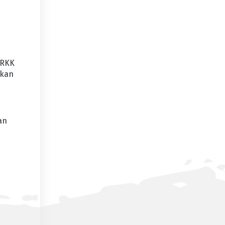
 RKK
ukan
an