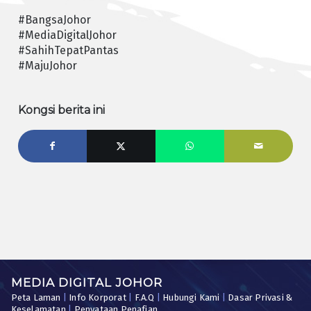
#BangsaJohor
#MediaDigitalJohor
#SahihTepatPantas
#MajuJohor
Kongsi berita ini
MEDIA DIGITAL JOHOR
Peta Laman
|
Info Korporat
|
F.A.Q
|
Hubungi Kami
|
Dasar Privasi &
Keselamatan
|
Penyataan Penafian