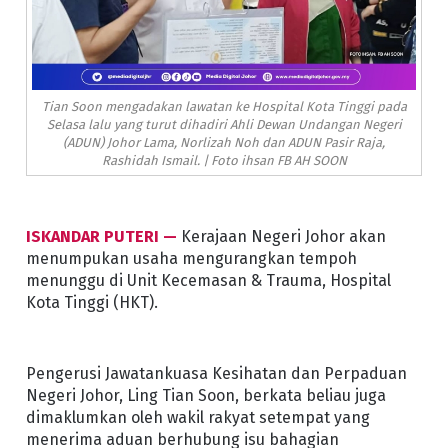
Tian Soon mengadakan lawatan ke Hospital Kota Tinggi pada
Selasa lalu yang turut dihadiri Ahli Dewan Undangan Negeri
(ADUN) Johor Lama, Norlizah Noh dan ADUN Pasir Raja,
Rashidah Ismail. | Foto ihsan FB AH SOON
ISKANDAR PUTERI —
Kerajaan Negeri Johor akan
menumpukan usaha mengurangkan tempoh
menunggu di Unit Kecemasan & Trauma, Hospital
Kota Tinggi (HKT).
Pengerusi Jawatankuasa Kesihatan dan Perpaduan
Negeri Johor, Ling Tian Soon, berkata beliau juga
dimaklumkan oleh wakil rakyat setempat yang
menerima aduan berhubung isu bahagian