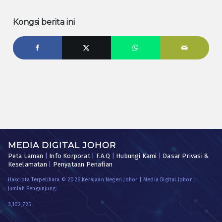
Kongsi berita ini
MEDIA DIGITAL JOHOR
Peta Laman
|
Info Korporat
|
F.A.Q
|
Hubungi Kami
|
Dasar Privasi &
Keselamatan
|
Penyataan Penafian
Hakcipta Terpelihara © 2026 Kerajaan Negeri Johor | Media Digital Johor. |
Jumlah Pengunjung:
3,102,725