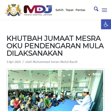
Ope
KHUTBAH JUMAAT MESRA
OKU PENDENGARAN MULA
DILAKSANAKAN
/
5 Apr 2024
oleh
Muhammad Imran Mohd Razib