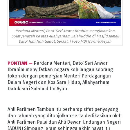
Perdana Menteri, Dato’ Seri Anwar Ibrahim mengimamkan
Solat Jenazah ke atas Allahyarham Salahuddin di Masjid Jamek
Dato’ Haji Noh Gadot, Serkat. | Foto MDJ Nurina Aisyah
PONTIAN —
Perdana Menteri, Dato’ Seri Anwar
Ibrahim menyifatkan negara kehilangan seorang
tokoh dengan pemergian Menteri Perdagangan
Dalam Negeri dan Kos Sara Hidup, Allahyarham
Datuk Seri Salahuddin Ayub.
Ahli Parlimen Tambun itu berharap sifat penyayang
dan rahmah yang ditonjolkan serta dedikasikan oleh
Ahli Parlimen Pulai dan Ahli Dewan Undangan Negeri
(ADUN) Simpang Jeram sehingga akhir hayat itu