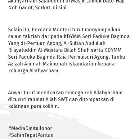
Allahyarham Salahuddin di Masjid Jamek Dato’ Haji
Noh Gadot, Serkat, di sini.
Selain itu, Perdana Menteri turut menyampaikan
salam takziah daripada KDYMM Seri Paduka Baginda
Yang di-Pertuan Agong, Al-Sultan Abdullah
Ri’ayatuddin Al-Mustafa Billah Shah serta KDYMM
Seri Paduka Baginda Raja Permaisuri Agong, Tunku
Azizah Aminah Maimunah Iskandariah kepada
keluarga Allahyarham.
Anwar turut mendoakan semoga roh Allahyarham
dicucuri rahmat Allah SWT dan ditempatkan di
kalangan para solihin.
#MediaDigitalJohor
#SahihTepatPantas