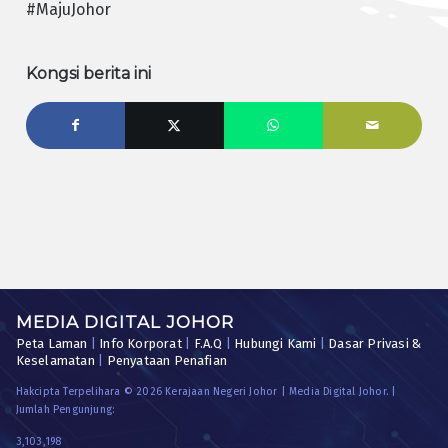
#MajuJohor
Kongsi berita ini
MEDIA DIGITAL JOHOR
Peta Laman
|
Info Korporat
|
F.A.Q
|
Hubungi Kami
|
Dasar Privasi &
Keselamatan
|
Penyataan Penafian
Hakcipta Terpelihara © 2026 Kerajaan Negeri Johor | Media Digital Johor. |
Jumlah Pengunjung:
3,103,198