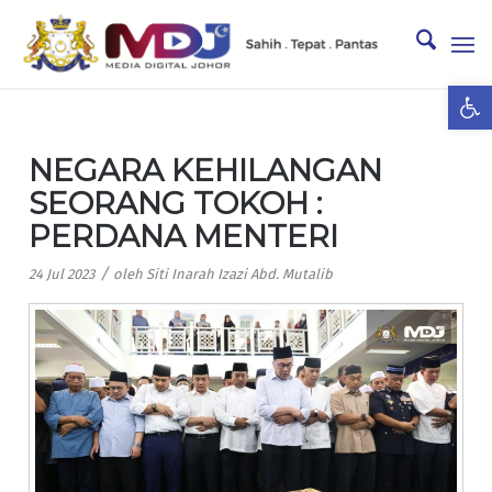
Ope
NEGARA KEHILANGAN
SEORANG TOKOH :
PERDANA MENTERI
/
24 Jul 2023
oleh
Siti Inarah Izazi Abd. Mutalib