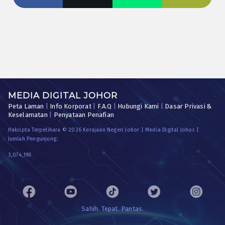
MEDIA DIGITAL JOHOR
Peta Laman
|
Info Korporat
|
F.A.Q
|
Hubungi Kami
|
Dasar Privasi &
Keselamatan
|
Penyataan Penafian
Hakcipta Terpelihara © 2026 Kerajaan Negeri Johor | Media Digital Johor. |
Jumlah Pengunjung:
3,074,196
Sahih. Tepat. Pantas.