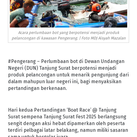
Acara perlumbaan bot yang berpotensi menjadi produk
pelancongan di kawasan Pengerang. | Foto MDJ Aisyah Mazalan
#Pengerang – Perlumbaan bot di Dewan Undangan
Negeri (DUN) Tanjung Surat berpotensi menjadi
produk pelancongan untuk menarik pengunjung dari
dalam mahupun luar negeri ini, bagi menyaksikan
pertandingan berkenaan.
Hari kedua Pertandingan ‘Boat Race’ @ Tanjung
Surat sempena Tanjung Surat Fest 2025 berlangsung
sengit dengan aksi hebat dipamerkan oleh peserta
terdiri pelbagai latar belakang, namun miliki sasaran
sama untuk bergelar juara.