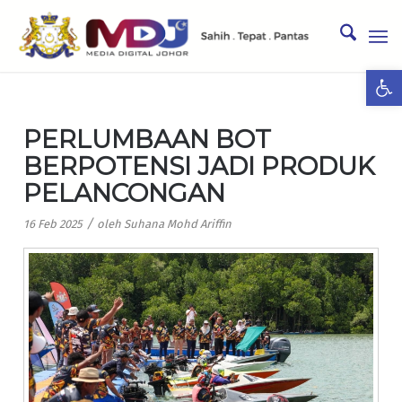
Ope
PERLUMBAAN BOT
BERPOTENSI JADI PRODUK
PELANCONGAN
/
16 Feb 2025
oleh
Suhana Mohd Ariffin