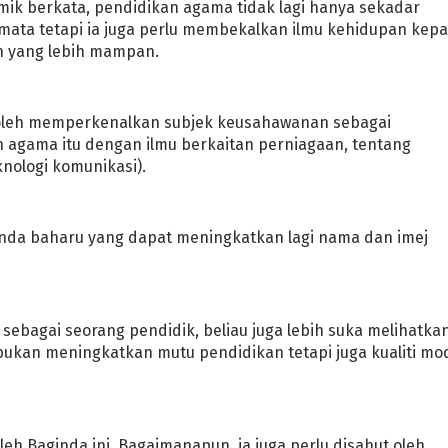
demik berkata, pendidikan agama tidak lagi hanya sekadar
-mata tetapi ia juga perlu membekalkan ilmu kehidupan kep
n yang lebih mampan.
boleh memperkenalkan subjek keusahawanan sebagai
n agama itu dengan ilmu berkaitan perniagaan, tentang
knologi komunikasi).
benda baharu yang dapat meningkatkan lagi nama dan imej
, sebagai seorang pendidik, beliau juga lebih suka melihatka
 bukan meningkatkan mutu pendidikan tetapi juga kualiti mo
leh Baginda ini. Bagaimanapun, ia juga perlu disahut oleh