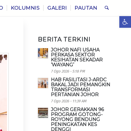
O
KOLUMNIS
GALERI
PAUTAN
Ope
BERITA TERKINI
JOHOR NAFI USAHA
PERKASA SEKTOR
KESIHATAN SEKADAR
‘WAYANG’
7 Ogo 2026 - 5:18 PM
HAB FASILITASI J-ARDC
BAKAL JADI PEMANGKIN
TRANSFORMASI
PERTANIAN JOHOR
7 Ogo 2026 - 11:39 AM
JOHOR GERAKKAN 96
PROGRAM GOTONG-
ROYONG BENDUNG
PENINGKATAN KES
DENGGI