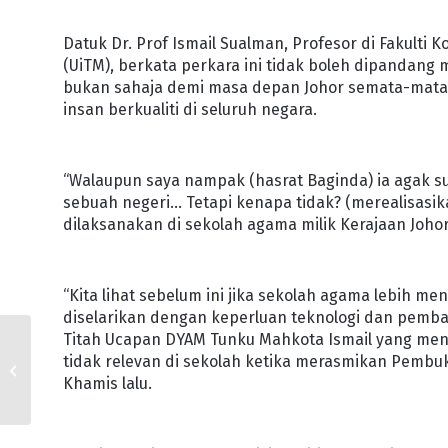
Datuk Dr. Prof Ismail Sualman, Profesor di Fakulti
(UiTM), berkata perkara ini tidak boleh dipandang
bukan sahaja demi masa depan Johor semata-mata 
insan berkualiti di seluruh negara.
“Walaupun saya nampak (hasrat Baginda) ia agak su
sebuah negeri… Tetapi kenapa tidak? (merealisasika
dilaksanakan di sekolah agama milik Kerajaan Johor
“Kita lihat sebelum ini jika sekolah agama lebih me
diselarikan dengan keperluan teknologi dan pemba
Titah Ucapan DYAM Tunku Mahkota Ismail yang men
TIADA BAYARAN UNTUK
tidak relevan di sekolah ketika merasmikan Pembu
MOHON RMMJ
Khamis lalu.