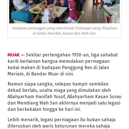
Keadaan pelanggan yang menikmati hidangan yang disajikan
di kedai Hanifah, Kasan dan Wah San.
MUAR —
Sekitar pertengahan 1930-an, tiga sahabat
karib berlainan bangsa memulakan perniagaan
kedai makan di hadapan Panggung Rex di Jalan
Meriam, di Bandar Muar di sini.
Namun siapa sangka, selepas hampir sembilan
dekad berlalu, usaha niaga yang dimulakan oleh
Allahyarham Hanifah Yusof, Allahyarham Kasan Surau
dan Mendiang Wah San akhirnya menjadi satu legasi
dan berkekalan hingga ke hari ini.
Lebih menarik, legasi perniagaan itu bukan sahaja
diteruskan oleh waris keturunan mereka sahaja