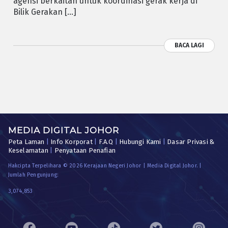
agensi berkaitan untuk koordinasi gerak kerja di
Bilik Gerakan […]
BACA LAGI
MEDIA DIGITAL JOHOR
Peta Laman
|
Info Korporat
|
F.A.Q
|
Hubungi Kami
|
Dasar Privasi &
Keselamatan
|
Penyataan Penafian
Hakcipta Terpelihara © 2026 Kerajaan Negeri Johor | Media Digital Johor. |
Jumlah Pengunjung:
3,074,853