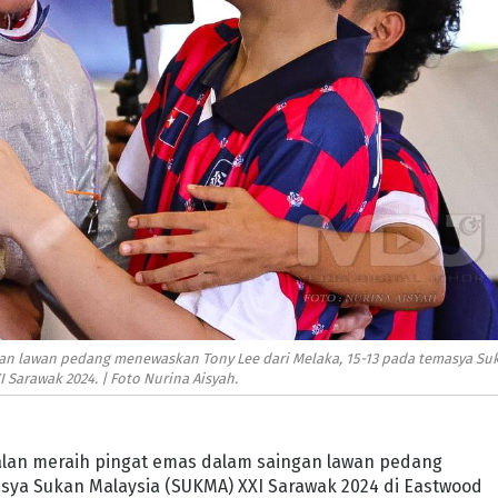
an lawan pedang menewaskan Tony Lee dari Melaka, 15-13 pada temasya Su
 Sarawak 2024. | Foto Nurina Aisyah.
malan meraih pingat emas dalam saingan lawan pedang
sya Sukan Malaysia (SUKMA) XXI Sarawak 2024 di Eastwood