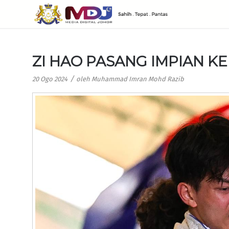
ZI HAO PASANG IMPIAN KE
/
20 Ogo 2024
oleh
Muhammad Imran Mohd Razib