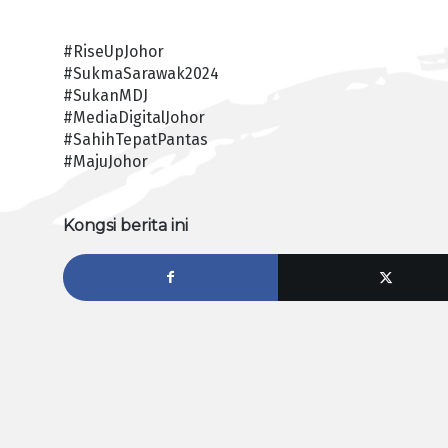
#RiseUpJohor
#SukmaSarawak2024
#SukanMDJ
#MediaDigitalJohor
#SahihTepatPantas
#MajuJohor
Kongsi berita ini