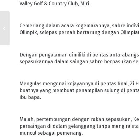
Valley Golf & Country Club, Miri.
YSF24: SATU DEKLARASI
Cemerlang dalam acara kegemarannya, sabre individ
PERKUKUH PERANAN
Olimpik, selepas pernah bertarung dengan Olimpia
BELIA
Dengan pengalaman dimiliki di pentas antaraban
sepasukannya dalam saingan sabre berpasukan seka
Mengulas mengenai kejayannya di pentas final, Zi
buatnya yang membuat penampilan sulung di penta
ibu bapa.
Malah, pertembungan dengan rakan sepasukan, Kean
persaingan di dalam gelanggang tanpa mengira stat
muncul sebagai pemenang.