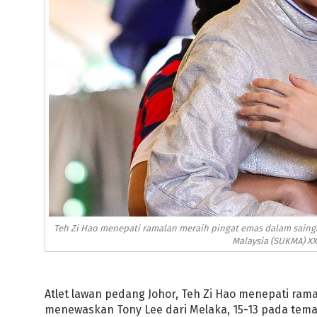
Teh Zi Hao menepati ramalan meraih pingat emas dalam saing
Malaysia (SUKMA) XXI
Atlet lawan pedang Johor, Teh Zi Hao menepati ra
menewaskan Tony Lee dari Melaka, 15-13 pada tema