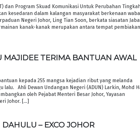
) dan Program Skuad Komunikasi Untuk Perubahan Tingka
tkan kesedaran dalam kalangan masyarakat berkenaan wab
paduan Negeri Johor, Ling Tian Soon, berkata siasatan Jab
permainan kanak-kanak merupakan antara tempat pembiaka
U MAJIDEE TERIMA BANTUAN AWAL
antuan kepada 255 mangsa kejadian ribut yang melanda
u lalu. Ahli Dewan Undangan Negeri (ADUN) Larkin, Mohd Ha
umbangkan oleh Pejabat Menteri Besar Johor, Yayasan
ri Johor. […]
TI DAHULU – EXCO JOHOR