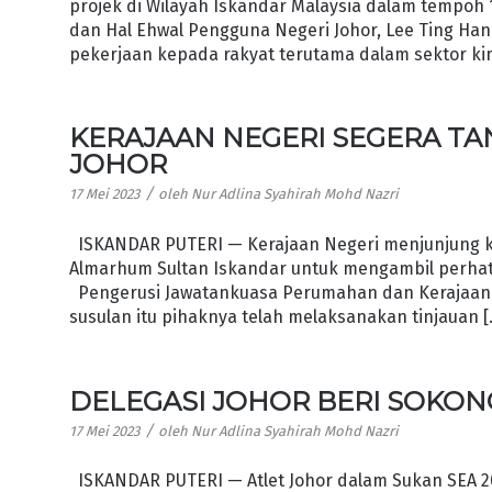
projek di Wilayah Iskandar Malaysia dalam tempoh
dan Hal Ehwal Pengguna Negeri Johor, Lee Ting Han
pekerjaan kepada rakyat terutama dalam sektor ki
KERAJAAN NEGERI SEGERA TAN
JOHOR
/
17 Mei 2023
oleh
Nur Adlina Syahirah Mohd Nazri
ISKANDAR PUTERI — Kerajaan Negeri menjunjung kas
Almarhum Sultan Iskandar untuk mengambil perhatia
Pengerusi Jawatankuasa Perumahan dan Kerajaan T
susulan itu pihaknya telah melaksanakan tinjauan 
DELEGASI JOHOR BERI SOKON
/
17 Mei 2023
oleh
Nur Adlina Syahirah Mohd Nazri
ISKANDAR PUTERI — Atlet Johor dalam Sukan SEA 