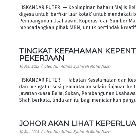
ISKANDAR PUTERI — Kepimpinan baharu Majlis Belia
digesa untuk ‘berfikir luar kotak’ untuk mendekati 
Pembangunan Usahawan, Koperasi dan Sumber Manus
mencadangkan pihak MBNJ untuk bertindak kreatif i
TINGKAT KEFAHAMAN KEPENT
PEKERJAAN
/
10 Mei 2023
oleh
Nur Adlina Syahirah Mohd Nazri
ISKANDAR PUTERI — Jabatan Keselamatan dan Kesih
dan mengatur sesi pemantauan selain tinjauan ke ta
Jawatankuasa Belia, Sukan, Pembangunan Usahawan
Shah berkata, tindakan itu bagi menjalankan peng
JOHOR AKAN LIHAT KEPERLU
/
10 Mei 2023
oleh
Nur Adlina Syahirah Mohd Nazri