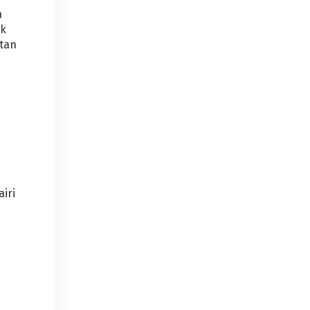
h
ak
atan
n
iri