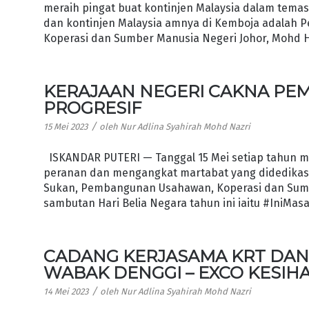
meraih pingat buat kontinjen Malaysia dalam tema
dan kontinjen Malaysia amnya di Kemboja adalah 
Koperasi dan Sumber Manusia Negeri Johor, Mohd 
KERAJAAN NEGERI CAKNA PE
PROGRESIF
/
15 Mei 2023
oleh
Nur Adlina Syahirah Mohd Nazri
ISKANDAR PUTERI — Tanggal 15 Mei setiap tahun m
peranan dan mengangkat martabat yang didedikasi
Sukan, Pembangunan Usahawan, Koperasi dan Sumb
sambutan Hari Belia Negara tahun ini iaitu #IniMa
CADANG KERJASAMA KRT DAN
WABAK DENGGI – EXCO KESIH
/
14 Mei 2023
oleh
Nur Adlina Syahirah Mohd Nazri