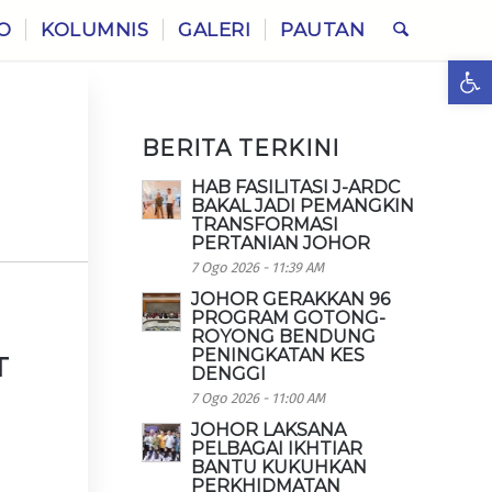
O
KOLUMNIS
GALERI
PAUTAN
Ope
BERITA TERKINI
HAB FASILITASI J-ARDC
BAKAL JADI PEMANGKIN
TRANSFORMASI
PERTANIAN JOHOR
7 Ogo 2026 - 11:39 AM
JOHOR GERAKKAN 96
PROGRAM GOTONG-
ROYONG BENDUNG
PENINGKATAN KES
T
DENGGI
7 Ogo 2026 - 11:00 AM
JOHOR LAKSANA
PELBAGAI IKHTIAR
BANTU KUKUHKAN
PERKHIDMATAN