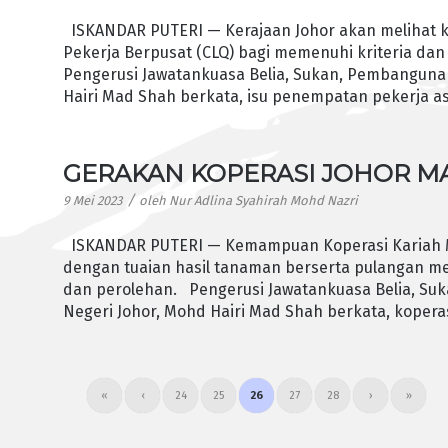
ISKANDAR PUTERI — Kerajaan Johor akan melihat
Pekerja Berpusat (CLQ) bagi memenuhi kriteria da
Pengerusi Jawatankuasa Belia, Sukan, Pembanguna
Hairi Mad Shah berkata, isu penempatan pekerja as
GERAKAN KOPERASI JOHOR M
/
9 Mei 2023
oleh
Nur Adlina Syahirah Mohd Nazri
ISKANDAR PUTERI — Kemampuan Koperasi Kariah M
dengan tuaian hasil tanaman berserta pulangan me
dan perolehan. Pengerusi Jawatankuasa Belia, S
Negeri Johor, Mohd Hairi Mad Shah berkata, kopera
«
‹
24
25
26
27
28
›
»