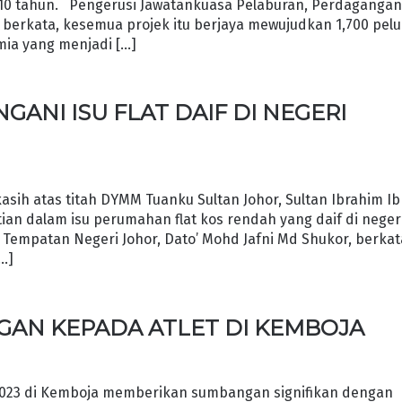
 10 tahun. Pengerusi Jawatankuasa Pelaburan, Perdaganga
 berkata, kesemua projek itu berjaya mewujudkan 1,700 pel
mia yang menjadi […]
GANI ISU FLAT DAIF DI NEGERI
ih atas titah DYMM Tuanku Sultan Johor, Sultan Ibrahim Ib
n dalam isu perumahan flat kos rendah yang daif di negeri 
empatan Negeri Johor, Dato’ Mohd Jafni Md Shukor, berkat
[…]
GAN KEPADA ATLET DI KEMBOJA
2023 di Kemboja memberikan sumbangan signifikan dengan