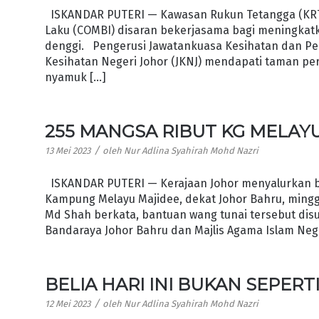
ISKANDAR PUTERI — Kawasan Rukun Tetangga (KRT
Laku (COMBI) disaran bekerjasama bagi meningka
denggi. Pengerusi Jawatankuasa Kesihatan dan Per
Kesihatan Negeri Johor (JKNJ) mendapati taman 
nyamuk […]
255 MANGSA RIBUT KG MELAY
/
13 Mei 2023
oleh
Nur Adlina Syahirah Mohd Nazri
ISKANDAR PUTERI — Kerajaan Johor menyalurkan b
Kampung Melayu Majidee, dekat Johor Bahru, mingg
Md Shah berkata, bantuan wang tunai tersebut dis
Bandaraya Johor Bahru dan Majlis Agama Islam Nege
BELIA HARI INI BUKAN SEPER
/
12 Mei 2023
oleh
Nur Adlina Syahirah Mohd Nazri