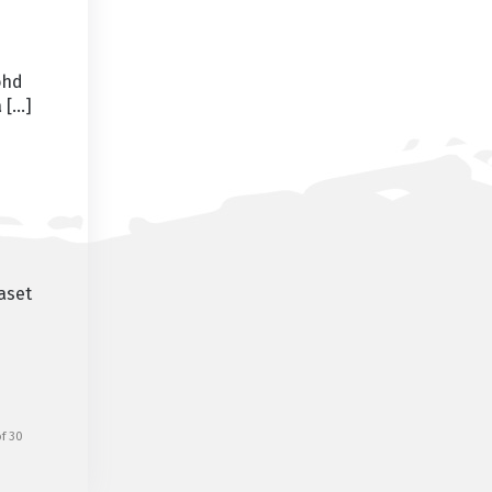
ohd
 […]
aset
a
of 30