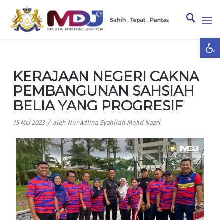
Ope
KERAJAAN NEGERI CAKNA
PEMBANGUNAN SAHSIAH
BELIA YANG PROGRESIF
/
15 Mei 2023
oleh
Nur Adlina Syahirah Mohd Nazri