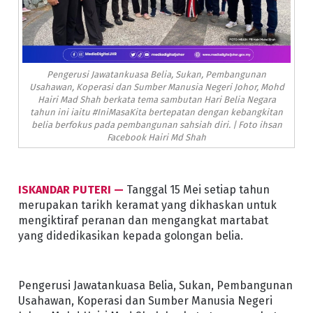
Pengerusi Jawatankuasa Belia, Sukan, Pembangunan
Usahawan, Koperasi dan Sumber Manusia Negeri Johor, Mohd
Hairi Mad Shah berkata tema sambutan Hari Belia Negara
tahun ini iaitu #IniMasaKita bertepatan dengan kebangkitan
belia berfokus pada pembangunan sahsiah diri. | Foto ihsan
Facebook Hairi Md Shah
ISKANDAR PUTERI —
Tanggal 15 Mei setiap tahun
merupakan tarikh keramat yang dikhaskan untuk
mengiktiraf peranan dan mengangkat martabat
yang didedikasikan kepada golongan belia.
Pengerusi Jawatankuasa Belia, Sukan, Pembangunan
Usahawan, Koperasi dan Sumber Manusia Negeri