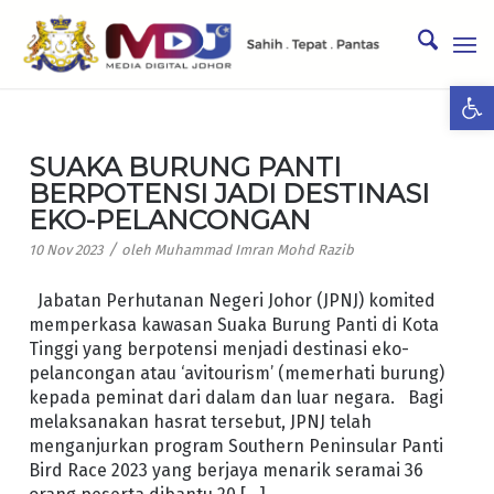
Ope
SUAKA BURUNG PANTI
BERPOTENSI JADI DESTINASI
EKO-PELANCONGAN
/
10 Nov 2023
oleh
Muhammad Imran Mohd Razib
Jabatan Perhutanan Negeri Johor (JPNJ) komited
memperkasa kawasan Suaka Burung Panti di Kota
Tinggi yang berpotensi menjadi destinasi eko-
pelancongan atau ‘avitourism’ (memerhati burung)
kepada peminat dari dalam dan luar negara. Bagi
melaksanakan hasrat tersebut, JPNJ telah
menganjurkan program Southern Peninsular Panti
Bird Race 2023 yang berjaya menarik seramai 36