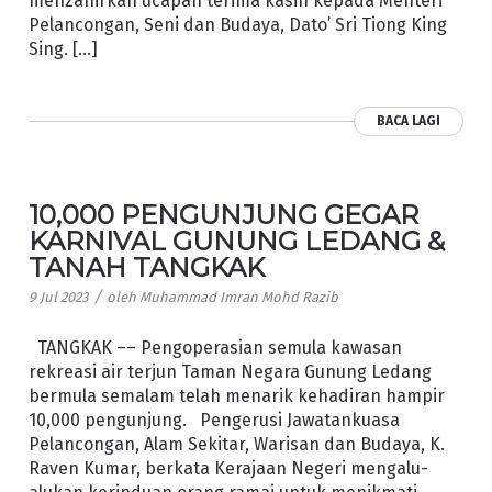
menzahirkan ucapan terima kasih kepada Menteri
Pelancongan, Seni dan Budaya, Dato’ Sri Tiong King
Sing. […]
BACA LAGI
10,000 PENGUNJUNG GEGAR
KARNIVAL GUNUNG LEDANG &
TANAH TANGKAK
/
9 Jul 2023
oleh
Muhammad Imran Mohd Razib
TANGKAK –– Pengoperasian semula kawasan
rekreasi air terjun Taman Negara Gunung Ledang
bermula semalam telah menarik kehadiran hampir
10,000 pengunjung. Pengerusi Jawatankuasa
Pelancongan, Alam Sekitar, Warisan dan Budaya, K.
Raven Kumar, berkata Kerajaan Negeri mengalu-