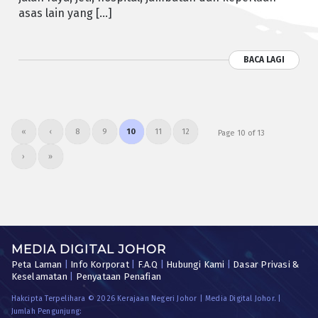
asas lain yang […]
BACA LAGI
«
‹
8
9
10
11
12
Page 10 of 13
›
»
MEDIA DIGITAL JOHOR
Peta Laman
|
Info Korporat
|
F.A.Q
|
Hubungi Kami
|
Dasar Privasi &
Keselamatan
|
Penyataan Penafian
Hakcipta Terpelihara © 2026 Kerajaan Negeri Johor | Media Digital Johor. |
Jumlah Pengunjung: