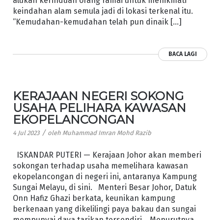
alukan kerinduan orang ramai untuk menikmati
keindahan alam semula jadi di lokasi terkenal itu.
“Kemudahan-kemudahan telah pun dinaik […]
BACA LAGI
KERAJAAN NEGERI SOKONG
USAHA PELIHARA KAWASAN
EKOPELANCONGAN
/
4 Jul 2023
oleh
Muhammad Imran Mohd Razib
ISKANDAR PUTERI — Kerajaan Johor akan memberi
sokongan terhadap usaha memelihara kawasan
ekopelancongan di negeri ini, antaranya Kampung
Sungai Melayu, di sini. Menteri Besar Johor, Datuk
Onn Hafiz Ghazi berkata, keunikan kampung
berkenaan yang dikelilingi paya bakau dan sungai
mempunyai daya tarikan tersendiri. Menurutnya,