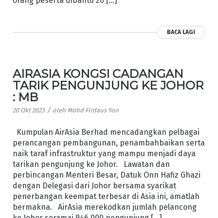
orang peserta dibantu 20 […]
BACA LAGI
AIRASIA KONGSI CADANGAN
TARIK PENGUNJUNG KE JOHOR
: MB
/
20 Okt 2023
oleh
Mohd Firdaus Yon
Kumpulan AirAsia Berhad mencadangkan pelbagai
perancangan pembangunan, penambahbaikan serta
naik taraf infrastruktur yang mampu menjadi daya
tarikan pengunjung ke Johor. Lawatan dan
perbincangan Menteri Besar, Datuk Onn Hafiz Ghazi
dengan Delegasi dari Johor bersama syarikat
penerbangan keempat terbesar di Asia ini, amatlah
bermakna. AirAsia merekodkan jumlah pelancong
ke Johor seramai 946,000 pengunjung […]