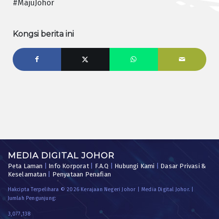
#MajuJohor
Kongsi berita ini
MEDIA DIGITAL JOHOR
Peta Laman
|
Info Korporat
|
F.A.Q
|
Hubungi Kami
|
Dasar Privasi &
Keselamatan
|
Penyataan Penafian
Hakcipta Terpelihara © 2026 Kerajaan Negeri Johor | Media Digital Johor. |
Jumlah Pengunjung:
3,077,138