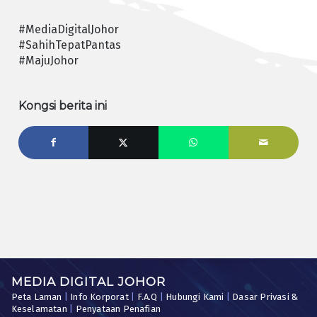
#MediaDigitalJohor
#SahihTepatPantas
#MajuJohor
Kongsi berita ini
MEDIA DIGITAL JOHOR
Peta Laman
|
Info Korporat
|
F.A.Q
|
Hubungi Kami
|
Dasar Privasi &
Keselamatan
|
Penyataan Penafian