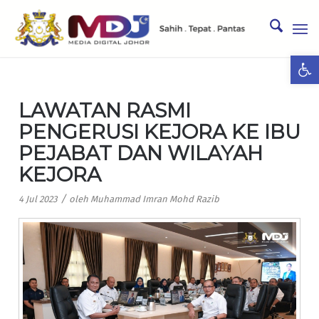
Ope
LAWATAN RASMI
PENGERUSI KEJORA KE IBU
PEJABAT DAN WILAYAH
KEJORA
/
4 Jul 2023
oleh
Muhammad Imran Mohd Razib