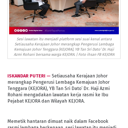
Sesi lawatan itu menjadi platform sesi suai kenal antara
Setiausaha Kerajaan Johor merangkap Pengerusi Lembaga
Kemajuan Johor Tenggara (KEJORA), YB Tan Sri Dato’ Dr. Haji
Azmi Rohani bersama warga KEJORA. | Foto ihsan FB KEJORA
ISKANDAR PUTERI —
Setiausaha Kerajaan Johor
merangkap Pengerusi Lembaga Kemajuan Johor
Tenggara (KEJORA), YB Tan Sri Dato’ Dr. Haji Azmi
Rohani mengadakan lawatan kerja rasmi ke Ibu
Pejabat KEJORA dan Wilayah KEJORA.
Memetik hantaran dimuat naik dalam Facebook
rasmi lembaga berkenaan, sesi lawatan itu menjadi