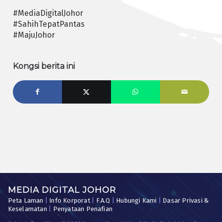
#MediaDigitalJohor
#SahihTepatPantas
#MajuJohor
Kongsi berita ini
MEDIA DIGITAL JOHOR
Peta Laman
|
Info Korporat
|
F.A.Q
|
Hubungi Kami
|
Dasar Privasi &
Keselamatan
|
Penyataan Penafian