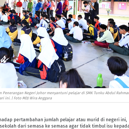
an Penerangan Negeri Johor menyantuni pelajar di SMK Tunku Abdul Rahma
ari ini. | Foto MDJ Wira Anggara
adap pertambahan jumlah pelajar atau murid di negeri ini,
ekolah dari semasa ke semasa agar tidak timbul isu kepad