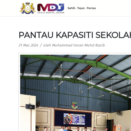
PANTAU KAPASITI SEKOL
/
21 Mac 2024
oleh
Muhammad Imran Mohd Razib