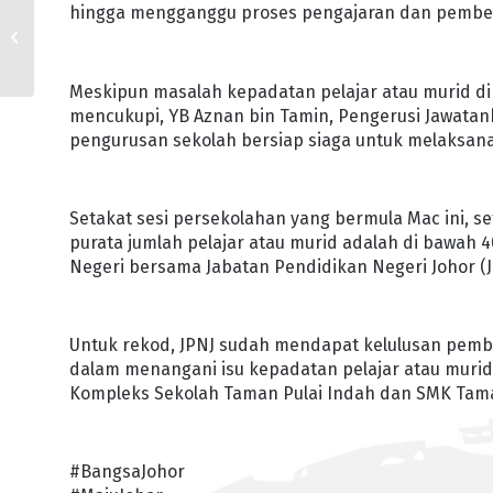
KERAJAAN NEGERI
hingga mengganggu proses pengajaran dan pembel
PERUNTUK RM15 JUTA
NAIK TARAF,
SELENGGARA SEKOLAH
Meskipun masalah kepadatan pelajar atau murid di
mencukupi, YB Aznan bin Tamin, Pengerusi Jawata
pengurusan sekolah bersiap siaga untuk melaksana
Setakat sesi persekolahan yang bermula Mac ini, s
purata jumlah pelajar atau murid adalah di bawah 4
Negeri bersama Jabatan Pendidikan Negeri Johor (J
Untuk rekod, JPNJ sudah mendapat kelulusan pemb
dalam menangani isu kepadatan pelajar atau murid
Kompleks Sekolah Taman Pulai Indah dan SMK Taman 
#BangsaJohor