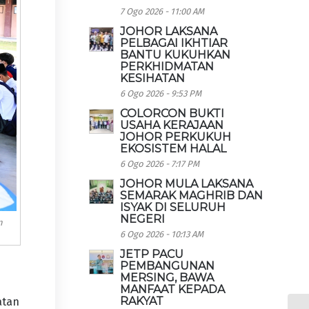
7 Ogo 2026 - 11:00 AM
JOHOR LAKSANA
PELBAGAI IKHTIAR
BANTU KUKUHKAN
PERKHIDMATAN
KESIHATAN
6 Ogo 2026 - 9:53 PM
COLORCON BUKTI
USAHA KERAJAAN
JOHOR PERKUKUH
EKOSISTEM HALAL
6 Ogo 2026 - 7:17 PM
JOHOR MULA LAKSANA
SEMARAK MAGHRIB DAN
ISYAK DI SELURUH
NEGERI
n
6 Ogo 2026 - 10:13 AM
JETP PACU
PEMBANGUNAN
MERSING, BAWA
MANFAAT KEPADA
RAKYAT
atan