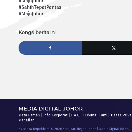
#MajuJohor
#SahihTepatPantas
#MajuJohor
Kongsi berita ini
MEDIA DIGITAL JOHOR
Peta Laman
|
Info Korporat
|
F.A.Q
|
Hubungi Kami
|
Dasar Priva
Penafian
Hakcipta Terpelihara © 2026 Kerajaan Negeri Johor | Media Digital Johor. |