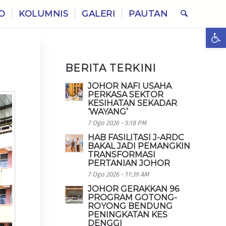
O
KOLUMNIS
GALERI
PAUTAN
Ope
BERITA TERKINI
JOHOR NAFI USAHA
PERKASA SEKTOR
KESIHATAN SEKADAR
‘WAYANG’
7 Ogo 2026 - 5:18 PM
HAB FASILITASI J-ARDC
BAKAL JADI PEMANGKIN
TRANSFORMASI
PERTANIAN JOHOR
7 Ogo 2026 - 11:39 AM
JOHOR GERAKKAN 96
PROGRAM GOTONG-
ROYONG BENDUNG
PENINGKATAN KES
DENGGI