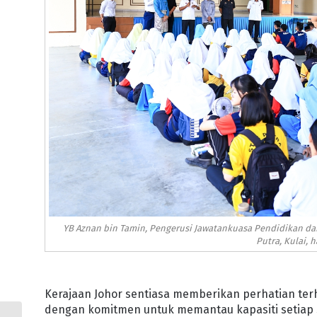
YB Aznan bin Tamin, Pengerusi Jawatankuasa Pendidikan d
Putra, Kulai, h
Kerajaan Johor sentiasa memberikan perhatian terh
dengan komitmen untuk memantau kapasiti setiap s