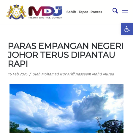
Ope
PARAS EMPANGAN NEGERI
JOHOR TERUS DIPANTAU
RAPI
/
16 Feb 2026
oleh
Mohamad Nur Ariff Nasseem Mohd Murad