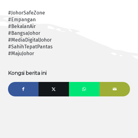
#JohorSafeZone
#Empangan
#BekalanAir
#BangsaJohor
#MediaDigitalJohor
#SahihTepatPantas
#MajuJohor
Kongsi berita ini