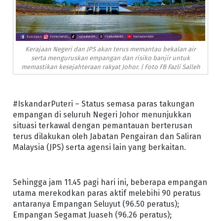
Kerajaan Negeri dan JPS akan terus memantau bekalan air
serta menguruskan empangan dan risiko banjir untuk
memastikan kesejahteraan rakyat Johor. | Foto FB Fazli Salleh
#IskandarPuteri – Status semasa paras takungan
empangan di seluruh Negeri Johor menunjukkan
situasi terkawal dengan pemantauan berterusan
terus dilakukan oleh Jabatan Pengairan dan Saliran
Malaysia (JPS) serta agensi lain yang berkaitan.
Sehingga jam 11.45 pagi hari ini, beberapa empangan
utama merekodkan paras aktif melebihi 90 peratus
antaranya Empangan Seluyut (96.50 peratus);
Empangan Segamat Juaseh (96.26 peratus);