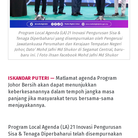
Program Local Agenda (LA) 21 Inovasi Pengurusan Sisa &
Tenaga Diperbaharui yang disempurnakan oleh Pengerusi
Jawatankuasa Perumahan dan Kerajaan Tempatan Negeri
Johor, Dato’ Mohd Jafni Md Shukor di Segamat Central, baru-
baru ini. | Foto ihsan Facebook Mohd Jafni Md Shukor
ISKANDAR PUTERI —
Matlamat agenda Program
Johor Bersih akan dapat menunjukkan
keberkesanannya dalam tempoh jangka masa
panjang jika masyarakat terus bersama-sama
menjayakannya.
Program Local Agenda (LA) 21 Inovasi Pengurusan
Sisa & Tenaga Diperbaharui telah disempurnakan