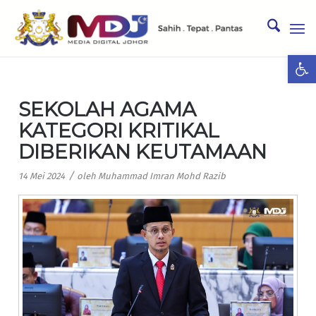
Ope
SEKOLAH AGAMA
KATEGORI KRITIKAL
DIBERIKAN KEUTAMAAN
/
14 Mei 2024
oleh
Muhammad Imran Mohd Razib