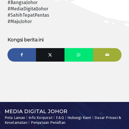
#BangsaJohor
#MediaDigitalJohor
#SahihTepatPantas
#MajuJohor
Kongsi berita ini
MEDIA DIGITAL JOHOR
Peta Laman
|
Info Korporat
|
F.A.Q
|
Hubungi Kami
|
Dasar Privasi &
Keselamatan
|
Penyataan Penafian