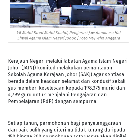
YB Mohd Fared Mohd Khalid, Pengerusi Jawatankuasa Hal
Ehwal Agama Islam Negeri Johor. | Foto MDJ Wira Anggara
Kerajaan Negeri melalui Jabatan Agama Islam Negeri
Johor (JAINJ) komited melakukan pemantauan
Sekolah Agama Kerajaan Johor (SAKJ) agar sentiasa
berada dalam keadaan selamat dan kondusif sekali
gus memberi keselesaan kepada 198,375 murid dan
4,799 guru untuk menjalani Pengajaran dan
Pembelajaran (PdP) dengan sempurna.
Setiap tahun, permohonan bagi penyelenggaraan
dan baik pulih yang diterima tidak kurang daripada
150 hingga 200 permohonan seterusnya akan dinilai